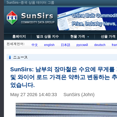
SunSirs--중국 상품 데이터 그룹
홈페이지
벌크 상품 지수
현물 가격
선물 가
▼
전세계언어:
中文
english
日本語
русский
deutsch
fran
ニュース
SunSirs: 남부의 장마철은 수요에 무게를
및 와이어 로드 가격은 약하고 변동하는 
었습니다.
May 27 2026 14:40:33 SunSirs (John)