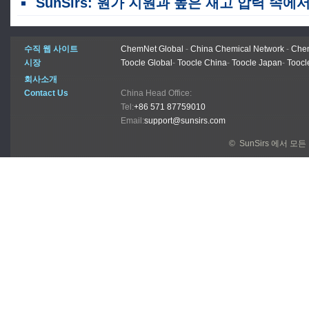
SunSirs: 원가 지원과 높은 재고 압력 속에서 철근 및 와이어 로드 가격이 바닥을 형성하면서 변동했습니
수직 웹 사이트
ChemNet Global
-
China Chemical Network
-
Chem
시장
Toocle Global
-
Toocle China
-
Toocle Japan
-
Toocl
회사소개
Contact Us
China Head Office:
Tel:
+86 571 87759010
Email:
support@sunsirs.com
© SunSirs 에서 