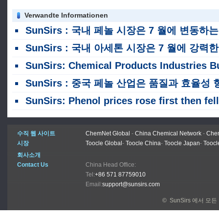
Verwandte Informationen
SunSirs : 국내 페놀 시장은 7 월에 변동하는 상승 추세를 보았습니다
SunSirs : 국내 아세톤 시장은 7 월에 강력한 역전 및 상승 추세를 보았습니다
SunSirs: Chemical Products Industries Bulk Commodity Intelligence (2026 년 7 월 16
SunSirs : 중국 페놀 산업은 품질과 효율성 향상의 새로운 단계에 진입합니다
SunSirs: Phenol prices rose first then fell back, leaving the opening and closing prices basically flat in 6
수직 웹 사이트
ChemNet Global
-
China Chemical Network
-
Chem
시장
Toocle Global
-
Toocle China
-
Toocle Japan
-
Toocl
회사소개
Contact Us
China Head Office:
Tel:
+86 571 87759010
Email:
support@sunsirs.com
© SunSirs 에서 