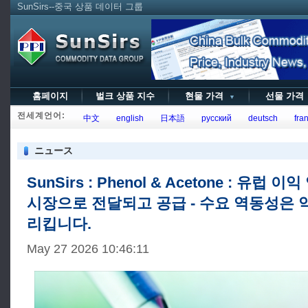
SunSirs--중국 상품 데이터 그룹
홈페이지
벌크 상품 지수
현물 가격
선물 가
▼
전세계언어:
中文
english
日本語
русский
deutsch
fran
ニュース
SunSirs : Phenol & Acetone : 유럽 
시장으로 전달되고 공급 - 수요 역동성은 
리킵니다.
May 27 2026 10:46:11