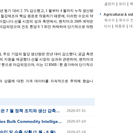
골판지
|
유리
|
목
년 동기 대비 2. 5% 감소했고, 1 월부터 4 월까지 누적 생산량
Agricultural & si
석이 철강제조의 핵심 원료로 작용하기 때문에, 이러한 수요의 약
옥수수
|
옥수수 
칩니다.선물 시장의 성과 측면에서, 벤치마크 2609 계약은
식사
|
채종유
|
대
안으로 마감되었으며 건조 톤당 0. 5 위안 하락하여 단기적으로 약한
월, 주요 기업의 철강 생산량은 전년 대비 감소했다; 공급 측면
의 지원을 제공했다.선물 시장의 성과와 관련하여, 벤치마크
9 RMB / 톤으로 마감되었으며, 이는 12 RMB / 톤 증가하여 단기적으
 개 이상의 상품에 대한 가격 데이터를 지속적으로 추적해 왔습니
 감축의 결합 된 영향을 기다리며 낮은 수준으로 통합되었습니다
2026-07-31
mmodity Intelligence (2026 년 7 월 23 일)
2026-07-24
입 및 수출 상황 (1 월 - 6 월)
2026-07-24