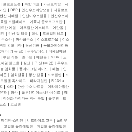
|
클로로포름
|
복합 비료
|
카프로락탐
|
시
카인
|
DBP
|
인산수소이암모늄
|
디클로로
탄산 디메틸
|
인산이수소칼륨
|
인산수소이
옥틸 프탈레이트
|
에폭시 클로로프로판
|
세트산 에틸
|
아크릴산 에스테르
|
에탄올
|
틸렌
|
인산 철 리튬
|
형석
|
포름알데히드
|
 수소산
|
과산화수소
|
이소프로파올
|
이소
액체 암모니아
|
탄산리튬
|
육불화인산리튬
(배 터 리 등 급)
|
무수말레산
|
디페닐메탄
|
부탄 케톤
|
멜라민
|
메탄올
|
MIBK
|
노
프로파일 알코올
|
질산
|
구 산 (수 입)
|
무수프
미늄 염화물
|
폴리아크릴 아미드
|
페놀
|
인
리콘
|
염화칼륨
|
황산 칼륨
|
프로필렌
|
프
로필렌 옥사이드
|
파라자일렌
|
R 134 a
|
C
|
소다
|
탄산 수소 나트륨
|
메타이아황산
유황
|
황산
|
톨루엔디이소시안네이트
|
테
|
이산화 타이타늄 백색 분말
|
톨루엔
|
트
뇨소
|
크실렌
|
s
부타디엔-스티렌
|
니트라이트 고무
|
폴리부
|
고밀도 폴리에틸렌
|
저밀도 폴리에틸렌
|