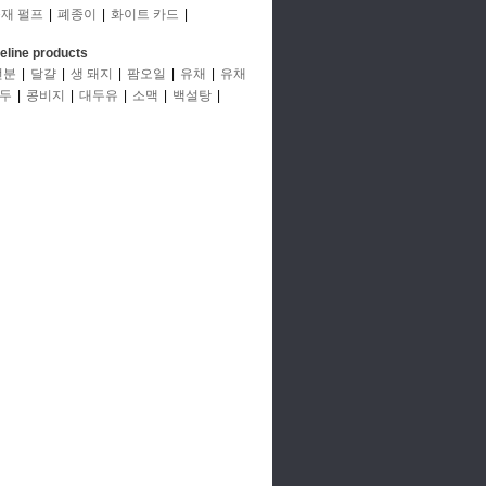
재 펄프
|
폐종이
|
화이트 카드
|
deline products
전분
|
달걀
|
생 돼지
|
팜오일
|
유채
|
유채
두
|
콩비지
|
대두유
|
소맥
|
백설탕
|