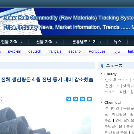
현물 가격
선물 가격
분류별로 보기
뉴스
▼
▼
▼
語
русский
deutsch
français
español
Português
عربي
türk
ニュース
Energy
업의 전체 생산량은 4 월 전년 동기 대비 감소했습
단소 후 코크스
|
천연가스
|
액화가
코크스
|
석탄
|
원
n)
Chemical
부타디엔
|
옥탄올
드
|
아크릴산
|
활
수소
|
인산 모암
부탄글리올
|
순수
아크릴산 부틸
|