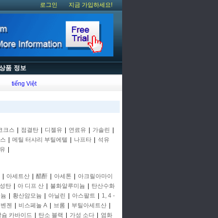
로그인
지금 가입하세요!
상품 정보
tiếng Việt
코크스
|
점결탄
|
디젤유
|
연료유
|
가솔린
|
스
|
메틸 터샤리 부틸에텔
|
나프타
|
석유
유
|
|
아세트산
|
醋酐
|
아세톤
|
아크릴아마이
성탄
|
아 디프 산
|
불화알루미늄
|
탄산수화
모늄
|
황산암모늄
|
아닐린
|
아스팔트
|
1, 4 -
 벤젠
|
비스페놀 A
|
브롬
|
부틸아세트산
|
칼슘 카바이드
|
탄소 블랙
|
가성 소다
|
염화