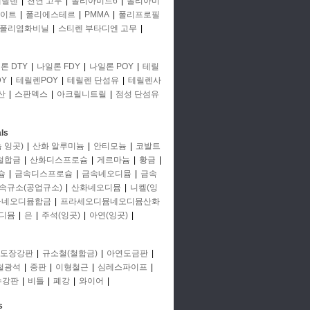
에틸렌
|
천연 고무
|
폴리아미드6
|
폴리아미
이트
|
폴리에스테르
|
PMMA
|
폴리프로필
폴리염화비닐
|
스티렌 부타디엔 고무
|
론 DTY
|
나일론 FDY
|
나일론 POY
|
테릴
Y
|
테릴렌POY
|
테릴렌 단섬유
|
테릴렌사
산
|
스판덱스
|
아크릴니트릴
|
점성 단섬유
ls
 잉곳)
|
산화 알루미늄
|
안티모늄
|
코발트
철합금
|
산화디스프로슘
|
게르마늄
|
황금
|
슘
|
금속디스프로슘
|
금속네오디뮴
|
금속
속규소(공업규소)
|
산화네오디뮴
|
니켈(잉
뮴네오디뮴합금
|
프라세오디뮴네오디뮴산화
디뮴
|
은
|
주석(잉곳)
|
아연(잉곳)
|
도장강판
|
규소철(철합금)
|
아연도금판
|
철광석
|
중판
|
이형철근
|
심레스파이프
|
수강판
|
비틀
|
폐강
|
와이어
|
s