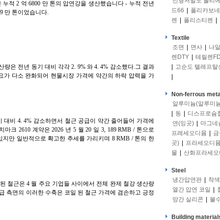
선형저밀도 폴리
 누적 2 억 6800 만 톤의 압연강을 생산했습니다 - 누적 전년
드66
|
폴리카보네
 49 만 톤이었습니다.
렌
|
폴리스티렌
|
Textile
조면
|
면사
|
나일
렌DTY
|
테릴렌FD
량은 전년 동기 대비 각각 2. 9% 와 4. 4% 감소했다.그 결과
|
고순도 텔레프탈
요가 다소 완화되어 현물시장 가격에 약간의 하락 압력을 가
|
Non-ferrous meta
알루미늄(알루미늄
|
동
|
디스프로슘
 대비 4. 4% 감소하면서 철근 공급이 약간 줄어들어 가격에
연(잉곳)
|
마그네
610 계약은 2026 년 5 월 20 일 3, 189 RMB / 톤으로
프레세오디뮴
|
금
지만 일반적으로 확고한 추세를 가리키며 8 RMB / 톤의 한
곳)
|
프라세오디
물
|
산화프라세오
Steel
냉간압연판
|
착색
된 철근은 4 월 주요 기업들 사이에서 전체 완제 철강 생산량
열간 압연 코일
|
공급 측면의 이러한 수축은 코일 된 철근 가격에 겸손하고 긍정
망간 실리콘
|
불
Building material