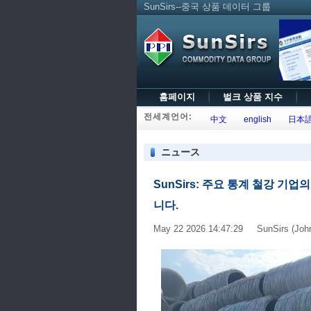
SunSirs--중국 상품 데이터 그룹
홈페이지
벌크 상품 지수
전세계언어:
中文
english
日本
ニュース
SunSirs: 주요 통계 철강 기
니다.
May 22 2026 14:47:29 SunSirs (Joh