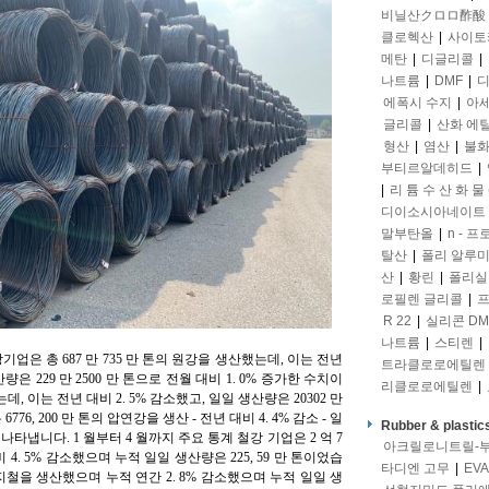
비닐산クロロ酢酸
클로헥산
|
사이토
메탄
|
디글리콜
|
나트륨
|
DMF
|
디
에폭시 수지
|
아
글리콜
|
산화 에
형산
|
염산
|
불화
부티르알데히드
|
|
리 튬 수 산 화 물 
디이소시아네이트
말부탄올
|
n - 
탈산
|
폴리 알루
산
|
황린
|
폴리실
로필렌 글리콜
|
프
R 22
|
실리콘 DM
나트륨
|
스티렌
|
철강기업은 총 687 만 735 만 톤의 원강을 생산했는데, 이는 전년
트라클로로에틸렌
량은 229 만 2500 만 톤으로 전월 대비 1. 0% 증가한 수치이
리클로로에틸렌
|
데, 이는 전년 대비 2. 5% 감소했고, 일일 생산량은 20302 만
776, 200 만 톤의 압연강을 생산 - 전년 대비 4. 4% 감소 - 일
Rubber & plastic
감소를 나타냅니다. 1 월부터 4 월까지 주요 통계 철강 기업은 2 억 7
아크릴로니트릴-
 4. 5% 감소했으며 누적 일일 생산량은 225, 59 만 톤이었습
타디엔 고무
|
EVA
돼지철을 생산했으며 누적 연간 2. 8% 감소했으며 누적 일일 생