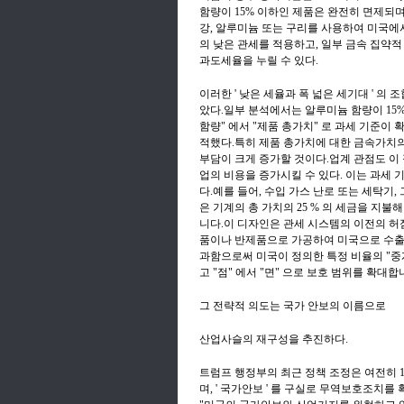
함량이 15% 이하인 제품은 완전히 면제되며 더
강, 알루미늄 또는 구리를 사용하여 미국에
의 낮은 관세를 적용하고, 일부 금속 집약적 산업
과도세율을 누릴 수 있다.
이러한 ' 낮은 세율과 폭 넓은 세기대 ' 의 
았다.일부 분석에서는 알루미늄 함량이 15%
함량" 에서 "제품 총가치" 로 과세 기준이
적했다.특히 제품 총가치에 대한 금속가치의
부담이 크게 증가할 것이다.업계 관점도 이
업의 비용을 증가시킬 수 있다. 이는 과세 기준
다.예를 들어, 수입 가스 난로 또는 세탁기
은 기계의 총 가치의 25 % 의 세금을 지
니다.이 디자인은 관세 시스템의 이전의 허
품이나 반제품으로 가공하여 미국으로 수출
과함으로써 미국이 정의한 특정 비율의 "중
고 "점" 에서 "면" 으로 보호 범위를 확대합
그 전략적 의도는 국가 안보의 이름으로
산업사슬의 재구성을 추진하다.
트럼프 행정부의 최근 정책 조정은 여전히 1
며, ' 국가안보 ' 를 구실로 무역보호조치