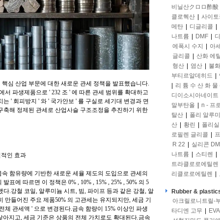
비닐산クロロ酢酸
클로헥산
|
사이토
메탄
|
디글리콜
|
나트륨
|
DMF
|
디
에폭시 수지
|
아
글리콜
|
산화 에
형산
|
염산
|
불화
부티르알데히드
|
여 핵심 산업 부문에 대한 새로운 관세 정책을 발표했습니다.
|
리 튬 수 산 화 물 
에서 파생제품으로 ' 232 조 ' 에 따른 관세 범위를 확대하고
디이소시아네이트
' 회피방지 ' 와 ' 국가안보 ' 를 구실로 세기대 변경과 면
말부탄올
|
n - 
 구축해 정제된 관세로 산업사슬 구조조정을 추진하기 위한
탈산
|
폴리 알루
산
|
황린
|
폴리실
로필렌 글리콜
|
프
R 22
|
실리콘 DM
나트륨
|
스티렌
|
질적인 효과
트라클로로에틸렌
금속 함유량에 기반한 새로운 세율 제도의 도입으로 관세의
리클로로에틸렌
|
르면 이 정책은 0% , 10% , 15% , 25% , 50% 의 5
.강철 코일, 알루미늄 시트, 빔, 파이프 등과 같은 강철, 알
Rubber & plastic
 만들어진 주요 제품50% 의 고관세는 유지되지만, 세금 기
아크릴로니트릴-
의 전체 관세액 ' 으로 변경된다.금속 함량이 15% 이상인 파생
타디엔 고무
|
EVA
로 낮아지고, 세금 기준은 상품의 전체 가치로도 확대된다.금속