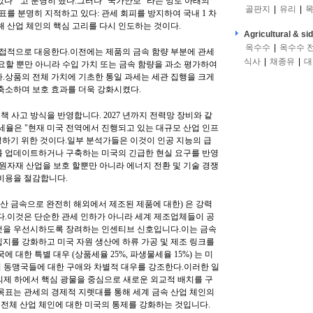
 " 고 분명히 했다.그러나 ' 국가안보 ' 라는 망토 아래의
골판지
|
유리
|
목
표를 분명히 지적하고 있다: 관세 회피를 방지하여 국내 1 차
해 산업 체인의 핵심 고리를 다시 인도하는 것이다.
Agricultural & si
옥수수
|
옥수수 
직접적으로 대응한다.이전에는 제품의 금속 함량 부분에 관세
식사
|
채종유
|
대
필요할 뿐만 아니라 수입 가치 또는 금속 함량을 과소 평가하여
.상품의 전체 가치에 기초한 통일 과세는 세관 집행을 크게
축소하며 보호 효과를 더욱 강화시켰다.
책 사고 방식을 반영합니다. 2027 년까지 전력망 장비와 같
도세율은 "현재 미국 전역에서 진행되고 있는 대규모 산업 인프
달성하기 위한 것이다.일부 분석가들은 이것이 인공 지능의 급
를 업데이트하거나 구축하는 미국의 긴급한 현실 요구를 반영
 원자재 산업을 보호 할뿐만 아니라 에너지 전환 및 기술 경쟁
비용을 절감합니다.
미국산 금속으로 완전히 해외에서 제조된 제품에 대한) 은 강력
다.이것은 단순한 관세 인하가 아니라 세계 제조업체들이 공
것을 우선시하도록 장려하는 인센티브 신호입니다.이는 금속
지를 강화하고 미국 자원 생산에 하류 가공 및 제조 링크를
 대한 특별 대우 (상품세율 25%, 파생물세율 15%) 는 미
핵심 동맹국들에 대한 구애와 차별적 대우를 강조한다.이러한 일
' 의제 하에서 핵심 광물을 중심으로 새로운 외교적 배치를 구
목표는 관세의 경제적 지렛대를 통해 세계 금속 산업 체인의
전체 산업 체인에 대한 미국의 통제를 강화하는 것입니다.