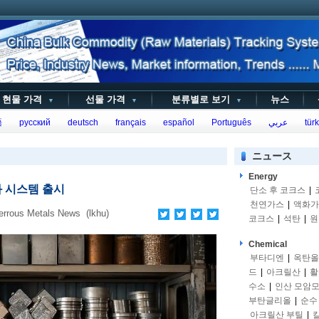
현물 가격
선물 가격
분류별로 보기
뉴스
▼
▼
▼
語
русский
deutsch
français
español
Português
عربي
türk
ニュース
Energy
급화 시스템 출시
단소 후 코크스
|
천연가스
|
액화가
rous Metals News (lkhu)
코크스
|
석탄
|
원
Chemical
부타디엔
|
옥탄올
드
|
아크릴산
|
활
수소
|
인산 모암
부탄글리올
|
순수
아크릴산 부틸
|