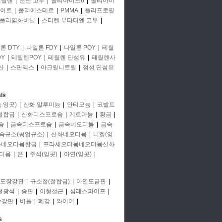
에틸렌
|
천연 고무
|
폴리아미드6
|
폴리아미
이트
|
폴리에스테르
|
PMMA
|
폴리프로필
폴리염화비닐
|
스티렌 부타디엔 고무
|
론 DTY
|
나일론 FDY
|
나일론 POY
|
테릴
Y
|
테릴렌POY
|
테릴렌 단섬유
|
테릴렌사
산
|
스판덱스
|
아크릴니트릴
|
점성 단섬유
ls
 잉곳)
|
산화 알루미늄
|
안티모늄
|
코발트
철합금
|
산화디스프로슘
|
게르마늄
|
황금
|
슘
|
금속디스프로슘
|
금속네오디뮴
|
금속
속규소(공업규소)
|
산화네오디뮴
|
니켈(잉
뮴네오디뮴합금
|
프라세오디뮴네오디뮴산화
디뮴
|
은
|
주석(잉곳)
|
아연(잉곳)
|
도장강판
|
규소철(철합금)
|
아연도금판
|
철광석
|
중판
|
이형철근
|
심레스파이프
|
수강판
|
비틀
|
폐강
|
와이어
|
s