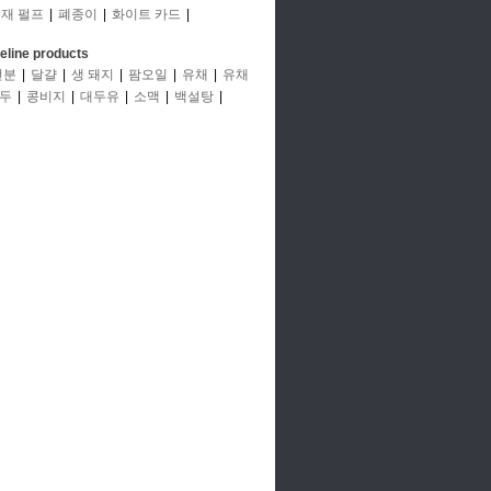
재 펄프
|
폐종이
|
화이트 카드
|
deline products
전분
|
달걀
|
생 돼지
|
팜오일
|
유채
|
유채
두
|
콩비지
|
대두유
|
소맥
|
백설탕
|