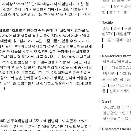
선형저밀도 폴리
 이상 Section 232 관세의 대상이 되지 않습니다.또한, 철
드66
|
폴리카보네
서 완전히 정제되거나 주조된 해외에서 제조된 제품은 10%
렌
|
폴리스티렌
|
 장비 및 전력망 장비는 2027 년 12 월 31 일까지 15% 의
Textile
조면
|
면사
|
나일
조합으로 ' 겉으로 감면하고 숨은 증대 ' 의 실질적인 효과를 낳
렌DTY
|
테릴렌FD
 이상인 파생 제품의 경우 세율이 25% 로 낮아졌지만 "금속
|
고순도 텔레프탈
 확대됨에 따라 실제 과세 부담이 줄어들지 않을 수 있다고 지
|
 비율이 50% 미만인 완제품의 경우 기업들이 부담하는 관세
 정책은 세율을 낮추는 것 같지만 실제 운영에서는 실제로 기
Non-ferrous meta
이 ' 금속 함유 ' 에서 ' 제품 총가치 ' 로 확대되었기 때문이
알루미늄(알루미늄
, 그것의 강철 함량은 비용의 일부만을 차지할 수 있지만, 지금
불해야하며, 이는 의심 할 여지없이 수입 임계값을 크게 증가시킵
|
동
|
디스프로슘
점을 정확하게 목표로합니다 - 즉, 수입업자들은 원금속을 부
연(잉곳)
|
마그네
함으로써 높은 관세를 피합니다.이 정책은 전액에 세금을 부
프레세오디뮴
|
금
계 금속" 을 포함하는 어떤 완제품도 탈출하기가 어렵게 만들
곳)
|
프라세오디
니다.
물
|
산화프라세오
Steel
냉간압연판
|
착색
열간 압연 코일
|
망간 실리콘
|
불
962 년 무역확장법 제 232 조에 합법적으로 의존하고 있으
를 확대하고 강화하고 있다.백악관은 성명서에서 관련 수입품이
Building material