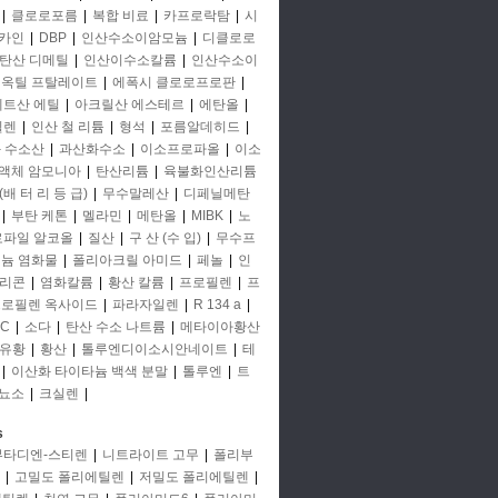
|
클로로포름
|
복합 비료
|
카프로락탐
|
시
카인
|
DBP
|
인산수소이암모늄
|
디클로로
탄산 디메틸
|
인산이수소칼륨
|
인산수소이
옥틸 프탈레이트
|
에폭시 클로로프로판
|
세트산 에틸
|
아크릴산 에스테르
|
에탄올
|
틸렌
|
인산 철 리튬
|
형석
|
포름알데히드
|
 수소산
|
과산화수소
|
이소프로파올
|
이소
액체 암모니아
|
탄산리튬
|
육불화인산리튬
(배 터 리 등 급)
|
무수말레산
|
디페닐메탄
|
부탄 케톤
|
멜라민
|
메탄올
|
MIBK
|
노
프로파일 알코올
|
질산
|
구 산 (수 입)
|
무수프
미늄 염화물
|
폴리아크릴 아미드
|
페놀
|
인
리콘
|
염화칼륨
|
황산 칼륨
|
프로필렌
|
프
로필렌 옥사이드
|
파라자일렌
|
R 134 a
|
C
|
소다
|
탄산 수소 나트륨
|
메타이아황산
유황
|
황산
|
톨루엔디이소시안네이트
|
테
|
이산화 타이타늄 백색 분말
|
톨루엔
|
트
뇨소
|
크실렌
|
s
부타디엔-스티렌
|
니트라이트 고무
|
폴리부
|
고밀도 폴리에틸렌
|
저밀도 폴리에틸렌
|