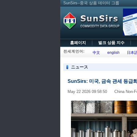
SunSirs--중국 상품 데이터 그룹
홈페이지
벌크 상품 지수
전세계언어:
中文
english
日本
ニュース
SunSirs: 미국, 금속 관세 등
May 22 2026 09:58:50 China Non-Fer