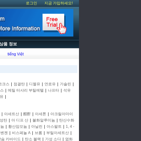
로그인
지금 가입하세요!
상품 정보
tiếng Việt
코크스
|
점결탄
|
디젤유
|
연료유
|
가솔린
|
스
|
메틸 터샤리 부틸에텔
|
나프타
|
석유
유
|
|
아세트산
|
醋酐
|
아세톤
|
아크릴아마이
성탄
|
아 디프 산
|
불화알루미늄
|
탄산수화
모늄
|
황산암모늄
|
아닐린
|
아스팔트
|
1, 4 -
 벤젠
|
비스페놀 A
|
브롬
|
부틸아세트산
|
칼슘 카바이드
|
탄소 블랙
|
가성 소다
|
염화