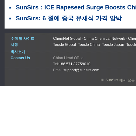
SunSirs : ICE Rapeseed Surge Boosts China Domestic Rapeseed Meal and Rapeseed Oil Pric
SunSirs: 6 월에 중국 유채식 가격 압박
수직 웹 사이트
ChemNet Global
-
China Chemical Network
-
Chem
시장
Toocle Global
-
Toocle China
-
Toocle Japan
-
Toocl
회사소개
Contact Us
China Head Office:
Tel:
+86 571 87759010
Email:
support@sunsirs.com
© SunSirs 에서 