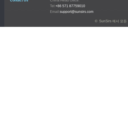
Contact Us
China Head Office:
Tel:
+86 571 87759010
Email:
support@sunsirs.com
© SunSirs 에서 