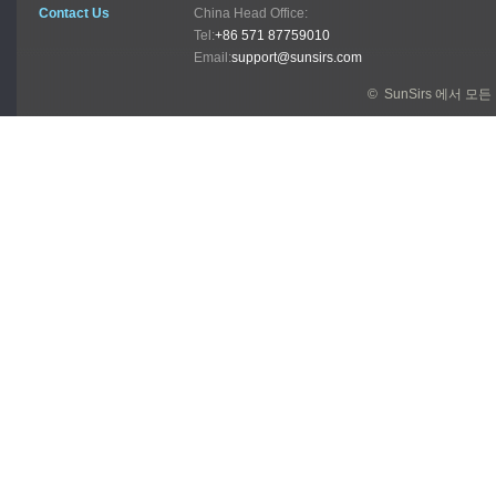
Contact Us
China Head Office:
Tel:
+86 571 87759010
Email:
support@sunsirs.com
© SunSirs 에서 