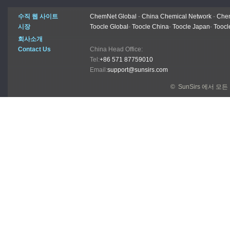
수직 웹 사이트
ChemNet Global
-
China Chemical Network
-
Chem
시장
Toocle Global
-
Toocle China
-
Toocle Japan
-
Toocl
회사소개
Contact Us
China Head Office:
Tel:
+86 571 87759010
Email:
support@sunsirs.com
© SunSirs 에서 