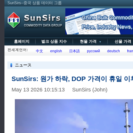
SunSirs--중국 상품 데이터 그룹
홈페이지
벌크 상품 지수
현물 가격
선물 가
▼
전세계언어:
中文
english
日本語
русский
deutsch
fran
ニュース
SunSirs: 원가 하락, DOP 가격이 휴일
May 13 2026 10:15:13 SunSirs (John)