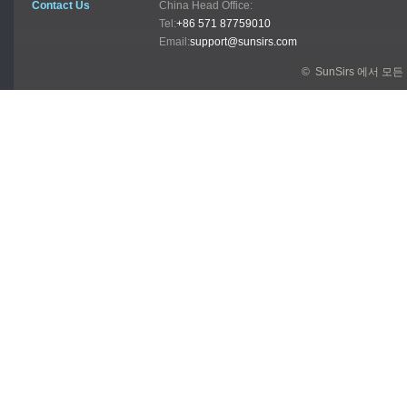
Contact Us
China Head Office:
Tel:
+86 571 87759010
Email:
support@sunsirs.com
© SunSirs 에서 