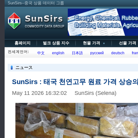
SunSirs--중국 상품 데이터 그룹
홈페이지
벌크 상품 지수
현물 가격
선물 가
▼
전세계언어:
中文
english
日本語
русский
deutsch
fran
ニュース
SunSirs : 태국 천연고무 원료 가격 상승
May 11 2026 16:32:02 SunSirs (Selena)