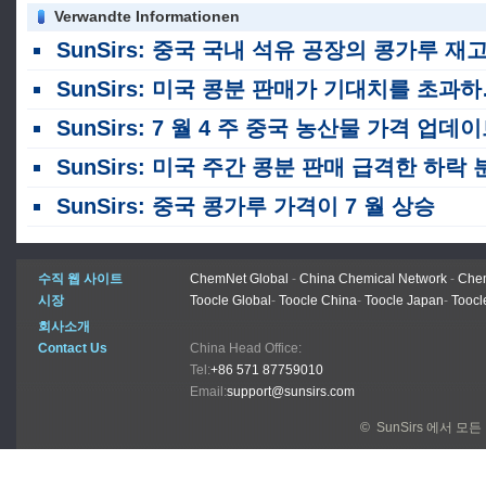
Verwandte Informationen
SunSirs: 중국 국내 석유 공장의 콩가루 재고량은 8 월 말까지 약 90 만 톤에 달할 것으로 예상됩니다
SunSirs: 미국 콩분 판매가 기대치를 초과하며 전년 대비 14. 64% 증가
SunSirs: 7 월 4 주 중국 농산물 가격 업데
SunSirs: 미국 주간 콩분 판매 급격한 하락 
SunSirs: 중국 콩가루 가격이 7 월 상승
수직 웹 사이트
ChemNet Global
-
China Chemical Network
-
Chem
시장
Toocle Global
-
Toocle China
-
Toocle Japan
-
Toocl
회사소개
Contact Us
China Head Office:
Tel:
+86 571 87759010
Email:
support@sunsirs.com
© SunSirs 에서 