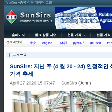
SunSirs--중국 상품 데이터 그룹
홈페이지
벌크 상품 지수
현물 가격
선물 가
▼
전세계언어:
中文
english
日本語
русский
deutsch
fran
ニュース
SunSirs: 지난 주 (4 월 20 - 24) 안정적
가격 추세
April 27 2026 15:07:47 SunSirs (John)