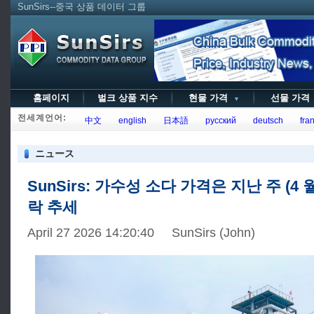
SunSirs--중국 상품 데이터 그룹
홈페이지
벌크 상품 지수
현물 가격
선물 가
▼
전세계언어:
中文
english
日本語
русский
deutsch
fran
ニュース
SunSirs: 가수성 소다 가격은 지난 주 (4 월 2
락 추세
April 27 2026 14:20:40 SunSirs (John)