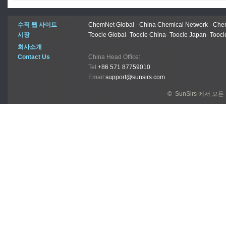
수직 웹 사이트
ChemNet Global
-
China Chemical Network
-
Chem
시장
Toocle Global
-
Toocle China
-
Toocle Japan
-
Toocl
회사소개
Contact Us
China Head Office:
Tel:
+86 571 87759010
Email:
support@sunsirs.com
© SunSirs 에서 