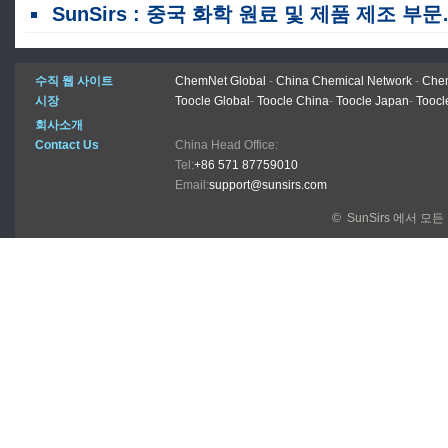
SunSirs : 중국 화학 원료 및 제품 제조 부문의 이익은 첫 5 개월 동안 71. 6% 증가했습니다.
수직 웹 사이트
ChemNet Global
-
China Chemical Network
-
Chem
시장
Toocle Global
-
Toocle China
-
Toocle Japan
-
Toocl
회사소개
Contact Us
China Head Office:
Tel:
+86 571 87759010
Email:
support@sunsirs.com
© SunSirs 에서 