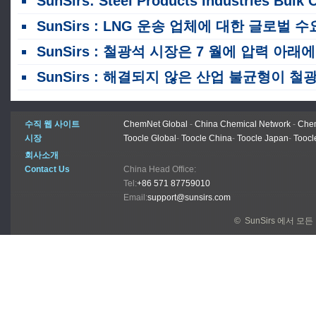
SunSirs: Steel Products Industries Bulk Commodity Intelligence (2026 년 8 월 5 일
SunSirs : LNG 운송 업체에 대한 글로벌 수요는 2035 년까지 550 선박으로 치솟을 것입니
SunSirs : 철광석 시장은 7 월에 압력 아래에서 부진한 반등과 변동을 보았으며 8 월까지 계속 될 추세
SunSirs : 해결되지 않은 산업 불균형이 철광석 가격에 압력을 가합니다
수직 웹 사이트
ChemNet Global
-
China Chemical Network
-
Chem
시장
Toocle Global
-
Toocle China
-
Toocle Japan
-
Toocl
회사소개
Contact Us
China Head Office:
Tel:
+86 571 87759010
Email:
support@sunsirs.com
© SunSirs 에서 