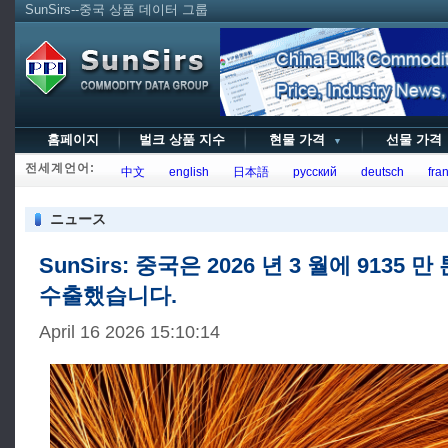
SunSirs--중국 상품 데이터 그룹
홈페이지
벌크 상품 지수
현물 가격
선물 가
▼
전세계언어:
中文
english
日本語
русский
deutsch
fran
ニュース
SunSirs: 중국은 2026 년 3 월에 9135 
수출했습니다.
April 16 2026 15:10:14