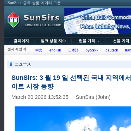
SunSirs--중국 상품 데이터 그룹
홈페이지
벌크 상품 지수
현물 가격
선물 가
▼
전세계언어:
中文
english
日本語
русский
deutsch
fran
ニュース
SunSirs: 3 월 19 일 선택된 국내 지역
이트 시장 동향
March 20 2026 13:52:35 SunSirs (John)