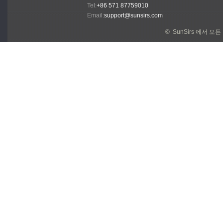
Tel:
+86 571 87759010
Email:
support@sunsirs.com
© SunSirs 에서 