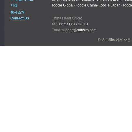
시장
Toocle Global
-
Toocle China
-
Toocle Japan
-
Toocl
회사소개
Contact Us
China Head Office:
Tel:
+86 571 87759010
Email:
support@sunsirs.com
© SunSirs 에서 