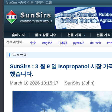
SunSirs--중국 상품 데이터 그룹
홈페이지
벌크 상품 지수
현물 가격
선물 가
▼
전세계언어:
中文
english
日本語
русский
deutsch
fran
ニュース
SunSirs : 3 월 9 일 Isopropanol 시
했습니다.
March 10 2026 10:15:17 SunSirs (John)