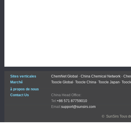
Sites verticales
ChemNet Global
-
China Chemical Network
-
Chem
Marché
Toocle Global
-
Toocle China
-
Toocle Japan
-
Toocl
à propos de nous
Contact Us
China Head Office:
Tel:
+86 571 87759010
Email:
support@sunsirs.com
© SunSirs Tous dr