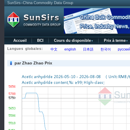
SunSirs--China Commodity Data Group
Accueil
BCI
Cours du disponible
Prix à terme
▼
▼
Langues globales:
中文
english
日本語
한국어
русски
par Zhao Zhao Prix