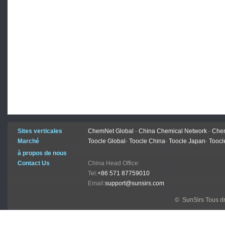
Sites verticales
ChemNet Global
-
China Chemical Network
-
Chem
Marché
Toocle Global
-
Toocle China
-
Toocle Japan
-
Toocl
à propos de nous
Contact Us
China Head Office:
Tel:
+86 571 87759010
Email:
support@sunsirs.com
© SunSirs Tous dr