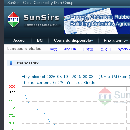
SunSirs--China Commodity Data Group
Accueil
BCI
Cours du disponible
Prix à terme
▼
▼
Langues globales:
中文
english
日本語
한국어
русски
Éthanol Prix