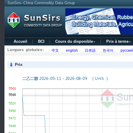
SunSirs--China Commodity Data Group
Accueil
BCI
Cours du disponible
Prix à terme
▼
▼
Langues globales:
中文
english
日本語
한국어
русски
Prix