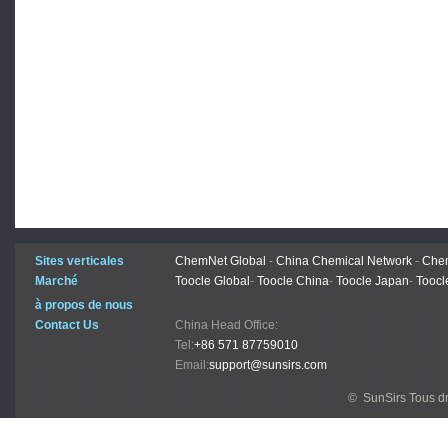
Sites verticales
ChemNet Global
-
China Chemical Network
-
Chem
Marché
Toocle Global
-
Toocle China
-
Toocle Japan
-
Toocl
à propos de nous
Contact Us
China Head Office:
Tel:
+86 571 87759010
Email:
support@sunsirs.com
© SunSirs Tous dr