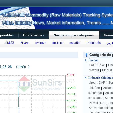
sponible
Prix à terme
Navigation par catégorie
Nouve
▼
▼
▼
日本語
한국어
русский
deutsch
español
Português
ربي
Catégorie de 
Énergie
Gaz
|
Coke
|
Ch
Mazout
|
Ether d
Industrie chimique
Urée
|
DAP
|
Be
Toluène
|
Acide 
sulfurique
|
Anili
caustique
|
Soufr
Polysilicium
|
Ph
Anhydride phtali