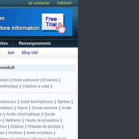
se connecter
Adhérer!
lles
Renseignements
ع
türk
tiếng Việt
produit
arbon
|
Huile carburant
|
Essence
|
iméthylique
|
Charbon à coke
|
nzène pur
|
Acide fluorhydrique
|
Styrène
|
acétique
|
Glycol
|
Soude anhydre
|
Acide
ne
|
Acide chlorhydrique
|
Soude
e
|
Méthanol
|
Oxyde de propylène
|
énol
|
Octanol
|
Phtalate de dioctyle
|
que
|
Acétone
|
Acide acrylique
|