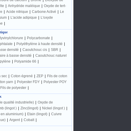
rbure de calcium
|
Brome
|
Dioxyde de
ite
|
Anhydride maléique
|
Oxyde de tert-
re
|
Acide nitrique
|
Carbone Activé
|
Le
sium
|
L'acide adipique
|
L'oxyde
ne
|
tique
lyvinylchlorure
|
Polycarbonate
|
phtalate
|
Polyéthylène à haute densité
|
asse densité
|
Caoutchouc cis
|
SBR
|
aire à basse densité
|
Caoutchouc naturel
pylène
|
Polyamide 66
|
 sec
|
Coton égrené
|
ZEP
|
Fils de coton
ton yarn
|
Polyester FDY
|
Polyester POY
Fils de polyester
|
x
e qualité industrielle)
|
Oxyde de
b (lingot )
|
Zinc(lingot)
|
Nickel (lingot )
|
t en aluminium)
|
Etain (lingot)
|
Cuivre
que)
|
Argent
|
Cobalt
|