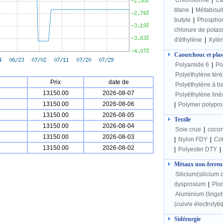
Chloroforme
|
Ca
titane
|
Métabisulf
butyle
|
Phospho
chlorure de potas
d'éthylène
|
Xylè
Caoutchouc et plas
Polyamide 6
|
Po
Polyéthylène téré
Prix
date de
Polyéthylène à b
13150.00
2026-08-07
Polyéthylène liné
13150.00
2026-08-06
|
Polymer polypro
13150.00
2026-08-05
Textile
13150.00
2026-08-04
Soie crue
|
cocon
13150.00
2026-08-03
|
Nylon FDY
|
Cot
13150.00
2026-08-02
|
Polyester DTY
|
Métaux non-ferreu
Silicium(silicium d
dysprosium
|
Plom
Aluminium (lingo
(cuivre électrolyti
Sidérurgie