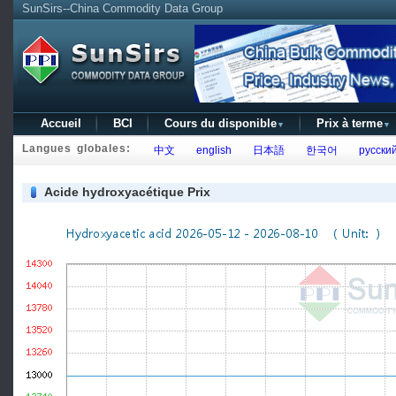
SunSirs--China Commodity Data Group
Accueil
BCI
Cours du disponible
Prix à terme
▼
▼
Langues globales:
中文
english
日本語
한국어
русски
Acide hydroxyacétique Prix