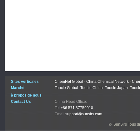
Sites verticales
ChemNet Global
-
China Chemical Network
-
Chem
Marché
Toocle Global
-
Toocle China
-
Toocle Japan
-
Toocl
à propos de nous
Contact Us
China Head Office:
Tel:
+86 571 87759010
Email:
support@sunsirs.com
© SunSirs Tous dr