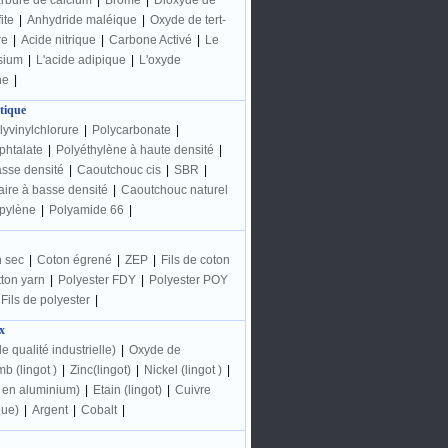
rbure de calcium
|
Brome
|
Dioxyde de
ite
|
Anhydride maléique
|
Oxyde de tert-
re
|
Acide nitrique
|
Carbone Activé
|
Le
sium
|
L'acide adipique
|
L'oxyde
ne
|
tique
lyvinylchlorure
|
Polycarbonate
|
phtalate
|
Polyéthylène à haute densité
|
asse densité
|
Caoutchouc cis
|
SBR
|
aire à basse densité
|
Caoutchouc naturel
pylène
|
Polyamide 66
|
 sec
|
Coton égrené
|
ZEP
|
Fils de coton
ton yarn
|
Polyester FDY
|
Polyester POY
Fils de polyester
|
x
e qualité industrielle)
|
Oxyde de
b (lingot )
|
Zinc(lingot)
|
Nickel (lingot )
|
t en aluminium)
|
Etain (lingot)
|
Cuivre
que)
|
Argent
|
Cobalt
|