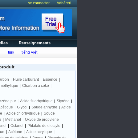
se connecter
Adhérer!
lles
Renseignements
ع
türk
tiếng Việt
produit
arbon
|
Huile carburant
|
Essence
|
iméthylique
|
Charbon à coke
|
nzène pur
|
Acide fluorhydrique
|
Styrène
|
acétique
|
Glycol
|
Soude anhydre
|
Acide
ne
|
Acide chlorhydrique
|
Soude
e
|
Méthanol
|
Oxyde de propylène
|
énol
|
Octanol
|
Phtalate de dioctyle
|
que
|
Acétone
|
Acide acrylique
|