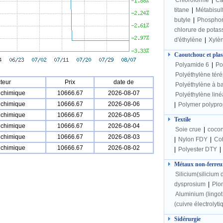
Chloroforme
|
Ca
titane
|
Métabisulf
butyle
|
Phospho
chlorure de potas
d'éthylène
|
Xylè
Caoutchouc et plas
Polyamide 6
|
Po
Polyéthylène téré
teur
Prix
date de
Polyéthylène à b
e chimique
10666.67
2026-08-07
Polyéthylène liné
e chimique
10666.67
2026-08-06
|
Polymer polypro
e chimique
10666.67
2026-08-05
Textile
e chimique
10666.67
2026-08-04
Soie crue
|
cocon
e chimique
10666.67
2026-08-03
|
Nylon FDY
|
Cot
e chimique
10666.67
2026-08-02
|
Polyester DTY
|
Métaux non-ferreu
Silicium(silicium d
dysprosium
|
Plom
Aluminium (lingo
(cuivre électrolyti
Sidérurgie