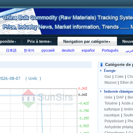
sponible
Prix à terme
Navigation par catégorie
Nouve
▼
▼
▼
日本語
한국어
русский
deutsch
español
Português
ربي
Catégorie de 
Énergie
Gaz
|
Coke
|
Ch
Mazout
|
Ether d
Industrie chimique
Urée
|
DAP
|
Be
Toluène
|
Acide 
sulfurique
|
Anili
caustique
|
Soufr
Polysilicium
|
Ph
Anhydride phtali