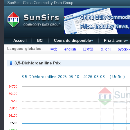
SunSirs--China Commodity Data Group
Accueil
BCI
Cours du disponible
Prix à terme
▼
▼
Langues globales:
中文
english
日本語
한국어
русски
3,5-Dichloroaniline Prix