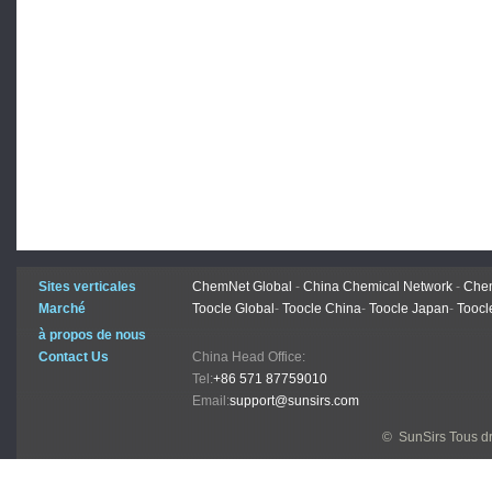
Sites verticales
ChemNet Global
-
China Chemical Network
-
Chem
Marché
Toocle Global
-
Toocle China
-
Toocle Japan
-
Toocl
à propos de nous
Contact Us
China Head Office:
Tel:
+86 571 87759010
Email:
support@sunsirs.com
© SunSirs Tous dr