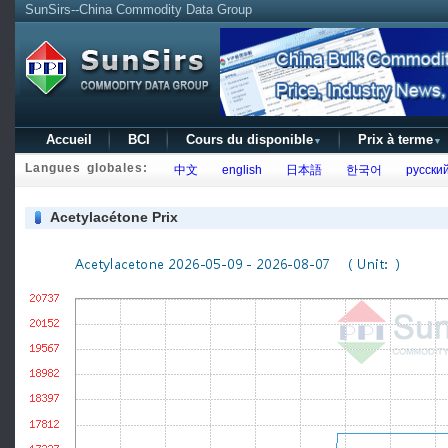
SunSirs--China Commodity Data Group
Accueil
BCI
Cours du disponible
Prix à terme
▼
▼
Langues globales:
中文
english
日本語
한국어
русски
Acetylacétone Prix