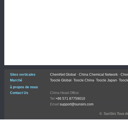
Sites verticales
ChemNet Global
-
China Chemical Network
-
Chem
Marché
Toocle Global
-
Toocle China
-
Toocle Japan
-
Toocl
à propos de nous
Contact Us
China Head Office:
Tel:
+86 571 87759010
Email:
support@sunsirs.com
© SunSirs Tous dr