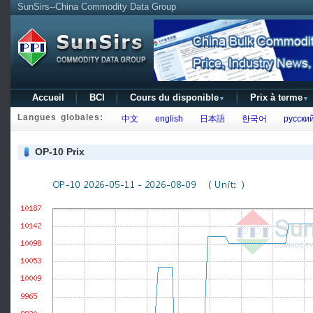
SunSirs--China Commodity Data Group
Accueil
BCI
Cours du disponible
Prix à terme
▼
▼
Langues globales:
中文
english
日本語
한국어
русски
OP-10 Prix