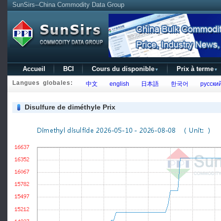
SunSirs--China Commodity Data Group
Accueil
BCI
Cours du disponible
Prix à terme
▼
▼
Langues globales:
中文
english
日本語
한국어
русски
Disulfure de diméthyle Prix