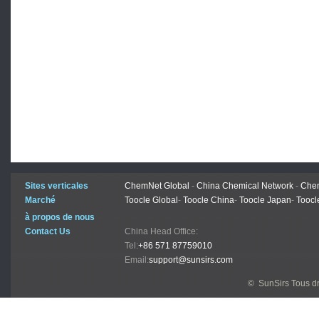
Sites verticales
ChemNet Global
-
China Chemical Network
-
Chem
Marché
Toocle Global
-
Toocle China
-
Toocle Japan
-
Toocl
à propos de nous
Contact Us
China Head Office:
Tel:
+86 571 87759010
Email:
support@sunsirs.com
© SunSirs Tous dr