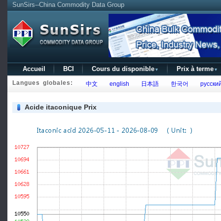
SunSirs--China Commodity Data Group
Accueil
BCI
Cours du disponible
Prix à terme
▼
▼
Langues globales:
中文
english
日本語
한국어
русски
Acide itaconique Prix