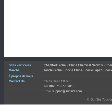
Sites verticales
ChemNet Global
-
China Chemical Network
-
Chem
Marché
Toocle Global
-
Toocle China
-
Toocle Japan
-
Toocl
à propos de nous
Contact Us
China Head Office:
Tel:
+86 571 87759010
Email:
support@sunsirs.com
© SunSirs Tous dr