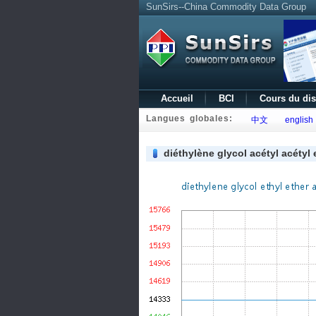
SunSirs--China Commodity Data Group
Accueil
BCI
Cours du di
Langues globales:
中文
english
diéthylène glycol acétyl acétyl 