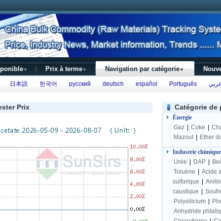
sponible
Prix à terme
Navigation par catégorie
Nouve
▼
▼
▼
日本語
한국어
русский
deutsch
español
Português
ربي
ester Prix
Catégorie de 
Énergie
Gaz
|
Coke
|
Ch
Mazout
|
Ether d
Industrie chimique
Urée
|
DAP
|
Be
Toluène
|
Acide 
sulfurique
|
Anili
caustique
|
Soufr
Polysilicium
|
Ph
Anhydride phtali