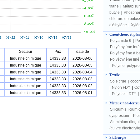
Chloroforme
|
Ca
titane
|
Métabisulf
butyle
|
Phospho
chlorure de potas
d'éthylène
|
Xylè
Caoutchouc et plas
Polyamide 6
|
Po
Polyéthylène téré
Secteur
Prix
date de
Polyéthylène à b
Industrie chimique
14333.33
2026-08-06
Polyéthylène liné
Industrie chimique
14333.33
2026-08-05
|
Polymer polypro
Industrie chimique
14333.33
2026-08-04
Textile
Industrie chimique
14333.33
2026-08-03
Soie crue
|
cocon
Industrie chimique
14333.33
2026-08-02
|
Nylon FDY
|
Cot
Industrie chimique
14333.33
2026-08-01
|
Polyester DTY
|
Métaux non-ferreu
Silicium(silicium d
dysprosium
|
Plom
Aluminium (lingo
(cuivre électrolyti
Sidérurgie