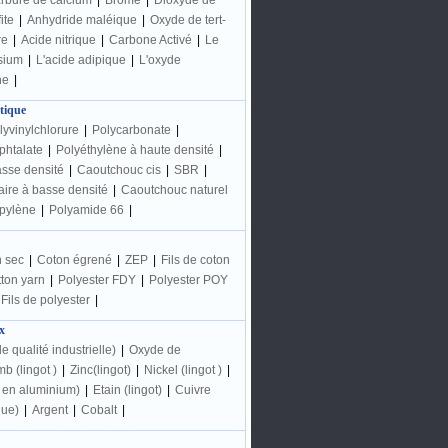
rbure de calcium
|
Brome
|
Dioxyde de
ite
|
Anhydride maléique
|
Oxyde de tert-
re
|
Acide nitrique
|
Carbone Activé
|
Le
sium
|
L'acide adipique
|
L'oxyde
ne
|
tique
lyvinylchlorure
|
Polycarbonate
|
phtalate
|
Polyéthylène à haute densité
|
asse densité
|
Caoutchouc cis
|
SBR
|
aire à basse densité
|
Caoutchouc naturel
pylène
|
Polyamide 66
|
 sec
|
Coton égrené
|
ZEP
|
Fils de coton
ton yarn
|
Polyester FDY
|
Polyester POY
Fils de polyester
|
x
e qualité industrielle)
|
Oxyde de
b (lingot )
|
Zinc(lingot)
|
Nickel (lingot )
|
t en aluminium)
|
Etain (lingot)
|
Cuivre
que)
|
Argent
|
Cobalt
|