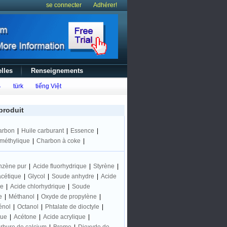
se connecter
Adhérer!
lles
Renseignements
ع
türk
tiếng Việt
produit
arbon
|
Huile carburant
|
Essence
|
iméthylique
|
Charbon à coke
|
nzène pur
|
Acide fluorhydrique
|
Styrène
|
acétique
|
Glycol
|
Soude anhydre
|
Acide
ne
|
Acide chlorhydrique
|
Soude
e
|
Méthanol
|
Oxyde de propylène
|
énol
|
Octanol
|
Phtalate de dioctyle
|
que
|
Acétone
|
Acide acrylique
|