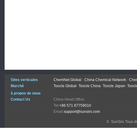
Sites verticales
ChemNet Global
-
China Chemical Network
-
Chem
Marché
Toocle Global
-
Toocle China
-
Toocle Japan
-
Toocl
à propos de nous
Contact Us
China Head Office:
Tel:
+86 571 87759010
Email:
support@sunsirs.com
© SunSirs Tous dr