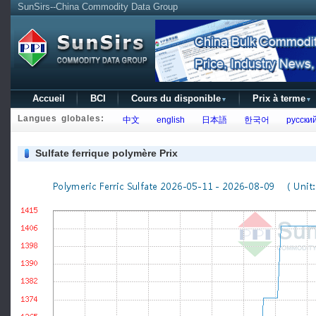
SunSirs--China Commodity Data Group
Accueil
BCI
Cours du disponible
Prix à terme
▼
▼
Langues globales:
中文
english
日本語
한국어
русски
Sulfate ferrique polymère Prix