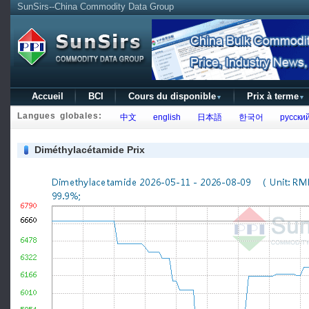
SunSirs--China Commodity Data Group
Accueil
BCI
Cours du disponible
Prix à terme
▼
▼
Langues globales:
中文
english
日本語
한국어
русски
Diméthylacétamide Prix