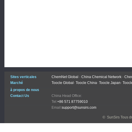
Sites verticales
ChemNet Global
-
China Chemical Network
-
Chem
Marché
Toocle Global
-
Toocle China
-
Toocle Japan
-
Toocl
à propos de nous
Contact Us
China Head Office:
Tel:
+86 571 87759010
Email:
support@sunsirs.com
© SunSirs Tous dr