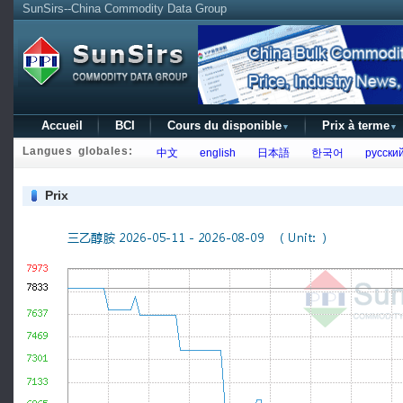
SunSirs--China Commodity Data Group
Accueil
BCI
Cours du disponible
Prix à terme
▼
▼
Langues globales:
中文
english
日本語
한국어
русски
Prix