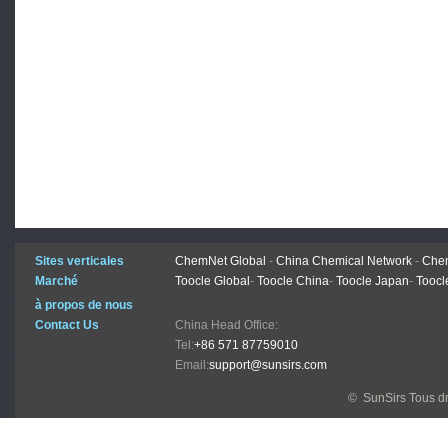
Sites verticales
ChemNet Global
-
China Chemical Network
-
Chem
Marché
Toocle Global
-
Toocle China
-
Toocle Japan
-
Toocl
à propos de nous
Contact Us
China Head Office:
Tel:
+86 571 87759010
Email:
support@sunsirs.com
© SunSirs Tous dr