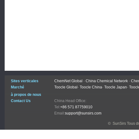
Sites verticales
ChemNet Global
-
China Chemical Network
-
Chem
Marché
Toocle Global
-
Toocle China
-
Toocle Japan
-
Toocl
à propos de nous
Contact Us
China Head Office:
Tel:
+86 571 87759010
Email:
support@sunsirs.com
© SunSirs Tous dr