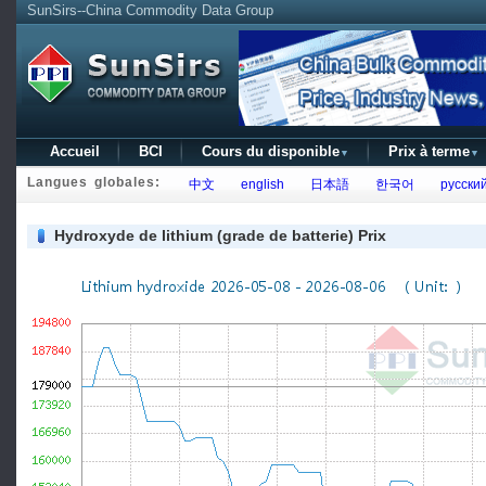
SunSirs--China Commodity Data Group
Accueil
BCI
Cours du disponible
Prix à terme
▼
▼
Langues globales:
中文
english
日本語
한국어
русски
Hydroxyde de lithium (grade de batterie) Prix