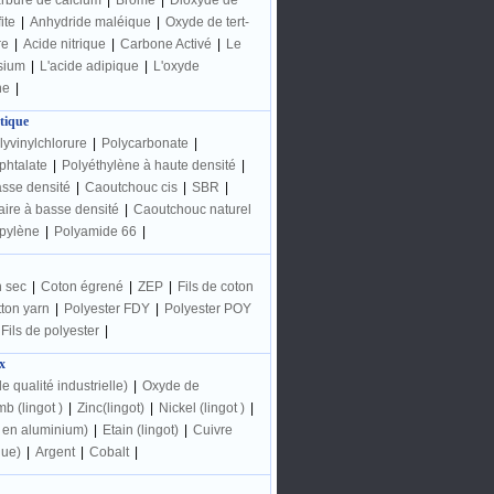
rbure de calcium
|
Brome
|
Dioxyde de
ite
|
Anhydride maléique
|
Oxyde de tert-
re
|
Acide nitrique
|
Carbone Activé
|
Le
sium
|
L'acide adipique
|
L'oxyde
ne
|
tique
lyvinylchlorure
|
Polycarbonate
|
phtalate
|
Polyéthylène à haute densité
|
asse densité
|
Caoutchouc cis
|
SBR
|
aire à basse densité
|
Caoutchouc naturel
pylène
|
Polyamide 66
|
 sec
|
Coton égrené
|
ZEP
|
Fils de coton
ton yarn
|
Polyester FDY
|
Polyester POY
Fils de polyester
|
x
e qualité industrielle)
|
Oxyde de
b (lingot )
|
Zinc(lingot)
|
Nickel (lingot )
|
t en aluminium)
|
Etain (lingot)
|
Cuivre
que)
|
Argent
|
Cobalt
|