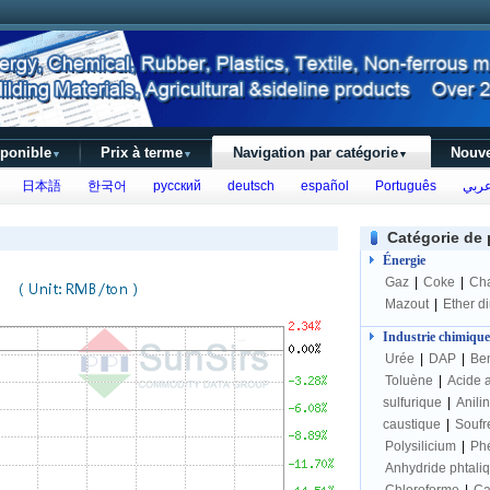
sponible
Prix à terme
Navigation par catégorie
Nouve
▼
▼
▼
日本語
한국어
русский
deutsch
español
Português
ربي
Catégorie de 
Énergie
Gaz
|
Coke
|
Ch
Mazout
|
Ether d
Industrie chimique
Urée
|
DAP
|
Be
Toluène
|
Acide 
sulfurique
|
Anili
caustique
|
Soufr
Polysilicium
|
Ph
Anhydride phtali