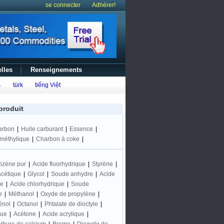
se connecter
Adhérer!
lles
Renseignements
ع
türk
tiếng Việt
produit
arbon
|
Huile carburant
|
Essence
|
iméthylique
|
Charbon à coke
|
nzène pur
|
Acide fluorhydrique
|
Styrène
|
acétique
|
Glycol
|
Soude anhydre
|
Acide
ne
|
Acide chlorhydrique
|
Soude
e
|
Méthanol
|
Oxyde de propylène
|
énol
|
Octanol
|
Phtalate de dioctyle
|
que
|
Acétone
|
Acide acrylique
|