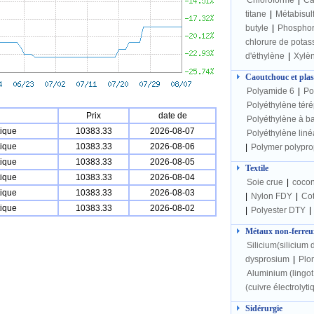
Chloroforme
|
Ca
titane
|
Métabisulf
butyle
|
Phospho
chlorure de potas
d'éthylène
|
Xylè
Caoutchouc et plas
Polyamide 6
|
Po
Polyéthylène téré
Prix
date de
Polyéthylène à b
tique
10383.33
2026-08-07
Polyéthylène liné
tique
10383.33
2026-08-06
|
Polymer polypro
tique
10383.33
2026-08-05
Textile
tique
10383.33
2026-08-04
Soie crue
|
cocon
tique
10383.33
2026-08-03
|
Nylon FDY
|
Cot
tique
10383.33
2026-08-02
|
Polyester DTY
|
Métaux non-ferreu
Silicium(silicium d
dysprosium
|
Plom
Aluminium (lingo
(cuivre électrolyti
Sidérurgie