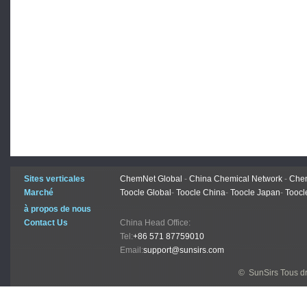
Sites verticales
ChemNet Global
-
China Chemical Network
-
Chem
Marché
Toocle Global
-
Toocle China
-
Toocle Japan
-
Toocl
à propos de nous
Contact Us
China Head Office:
Tel:
+86 571 87759010
Email:
support@sunsirs.com
© SunSirs Tous dr