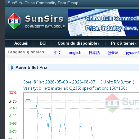
SunSirs--China Commodity Data Group
Accueil
BCI
Cours du disponible
Prix à terme
▼
▼
Langues globales:
中文
english
日本語
한국어
русски
Acier billet Prix