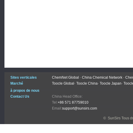
Sites verticales
ChemNet Global
-
China Chemical Network
-
Chem
Marché
Toocle Global
-
Toocle China
-
Toocle Japan
-
Toocl
à propos de nous
Contact Us
China Head Office:
Tel:
+86 571 87759010
Email:
support@sunsirs.com
© SunSirs Tous dr