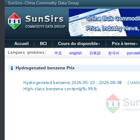
SunSirs--China Commodity Data Group
Accueil
BCI
Cours du disponible
Prix à terme
▼
▼
Langues globales:
中文
english
日本語
한국어
русски
Hydrogenated benzene Prix