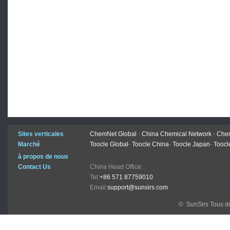
Sites verticales
ChemNet Global
-
China Chemical Network
-
Chem
Marché
Toocle Global
-
Toocle China
-
Toocle Japan
-
Toocl
à propos de nous
Contact Us
China Head Office:
Tel:
+86 571 87759010
Email:
support@sunsirs.com
© SunSirs Tous dr