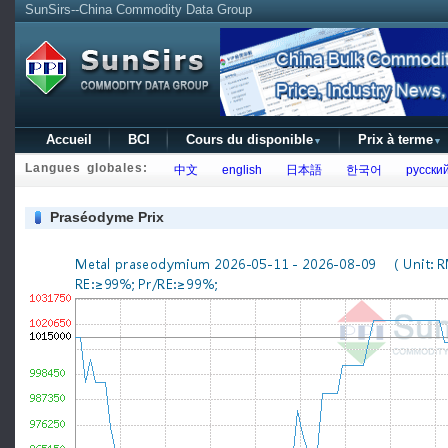
SunSirs--China Commodity Data Group
Accueil
BCI
Cours du disponible
Prix à terme
▼
▼
Langues globales:
中文
english
日本語
한국어
русски
Praséodyme Prix