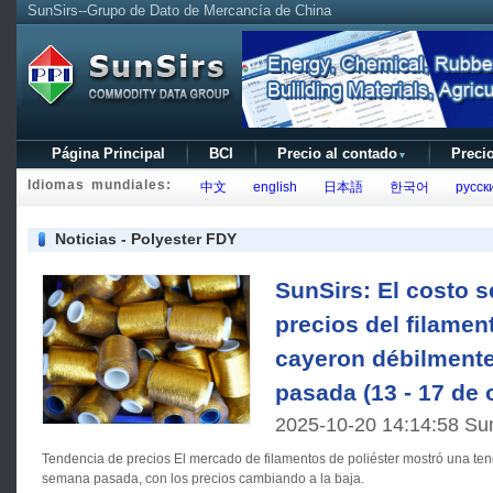
SunSirs--Grupo de Dato de Mercancía de China
Página Principal
BCI
Precio al contado
Precio
▼
Idiomas mundiales:
中文
english
日本語
한국어
русск
Noticias - Polyester FDY
SunSirs: El costo 
precios del filamen
cayeron débilment
pasada (13 - 17 de 
2025-10-20 14:14:58 Su
Tendencia de precios El mercado de filamentos de poliéster mostró una tendencia general a la baja la
semana pasada, con los precios cambiando a la baja.