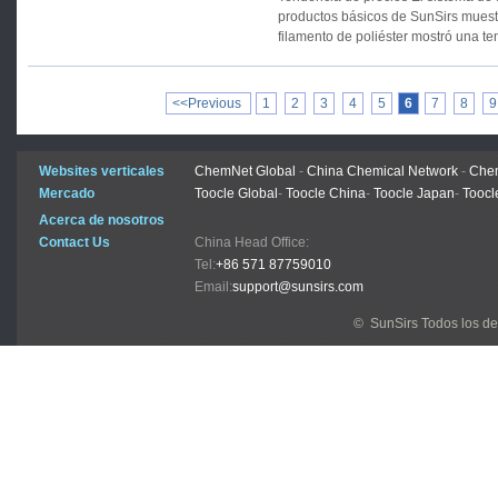
productos básicos de SunSirs muestr
filamento de poliéster mostró una t
<<Previous
1
2
3
4
5
6
7
8
9
Websites verticales
ChemNet Global
-
China Chemical Network
-
Chem
Mercado
Toocle Global
-
Toocle China
-
Toocle Japan
-
Toocl
Acerca de nosotros
Contact Us
China Head Office:
Tel:
+86 571 87759010
Email:
support@sunsirs.com
© SunSirs Todos los d