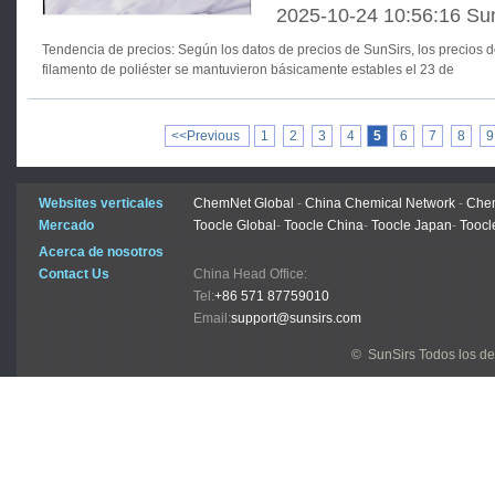
2025-10-24 10:56:16 Su
Tendencia de precios: Según los datos de precios de SunSirs, los precios de algunas variedades de
filamento de poliéster se mantuvieron básicamente estables el 23 de
<<Previous
1
2
3
4
5
6
7
8
9
Websites verticales
ChemNet Global
-
China Chemical Network
-
Chem
Mercado
Toocle Global
-
Toocle China
-
Toocle Japan
-
Toocl
Acerca de nosotros
Contact Us
China Head Office:
Tel:
+86 571 87759010
Email:
support@sunsirs.com
© SunSirs Todos los d