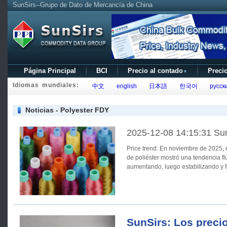
SunSirs--Grupo de Dato de Mercancía de China
Página Principal
BCI
Precio al contado
Precio
▼
Idiomas mundiales:
中文
english
日本語
한국어
русск
Noticias - Polyester FDY
2025-12-08 14:15:31 Su
Price trend: En noviembre de 2025, el precio del hilo de filamento
de poliéster mostró una tendencia fl
aumentando, luego estabilizando y 
SunSirs: Los precio