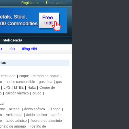
Registrarse
Únete ahora!
Inteligencia
عر
türk
tiếng Việt
cias
y
 templado
|
coque
|
carbón de coque
|
eo
|
aceite combustible
|
gasolina
|
gas
|
LPG
|
MTBE
|
Nafta
|
Coque de
eo
|
carbón térmico
|
crudo
|
cal
eno
|
octanol
|
ácido acético
|
El copo
|
na
|
Acrilamida
|
ácido acrílico
|
carbón
do
|
ácido adípico
|
fluoruro de aluminio
|
onato de amonio
|
Fosfato de