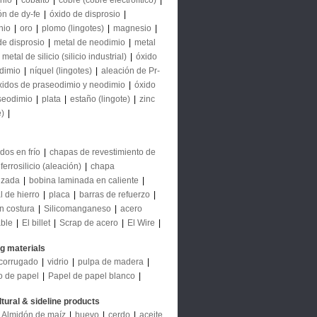
nio
|
cobalto
|
cobre (cobre electrolítico)
|
ón de dy-fe
|
óxido de disprosio
|
nio
|
oro
|
plomo (lingotes)
|
magnesio
|
de disprosio
|
metal de neodimio
|
metal
|
metal de silicio (silicio industrial)
|
óxido
dimio
|
níquel (lingotes)
|
aleación de Pr-
xidos de praseodimio y neodimio
|
óxido
seodimio
|
plata
|
estaño (lingote)
|
zinc
e)
|
dos en frío
|
chapas de revestimiento de
ferrosilicio (aleación)
|
chapa
izada
|
bobina laminada en caliente
|
l de hierro
|
placa
|
barras de refuerzo
|
in costura
|
Silicomanganeso
|
acero
able
|
El billet
|
Scrap de acero
|
El Wire
|
ng materials
corrugado
|
vidrio
|
pulpa de madera
|
o de papel
|
Papel de papel blanco
|
ltural & sideline products
Almidón de maíz
|
huevo
|
cerdo
|
aceite