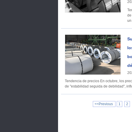
20
Tendenci
de
un
Su
lo
bo
dé
20
Tendencia de precios En octubre, los precios de las chapas galvanizadas mostraron un patrón fluctuante
de "estabilidad seguida de debilidad", inf
<<Previous
1
2