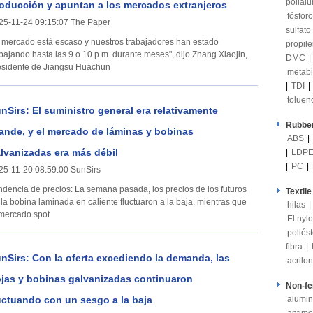
polial
oducción y apuntan a los mercados extranjeros
fósforo
25-11-24 09:15:07 The Paper
sulfato
l mercado está escaso y nuestros trabajadores han estado
propil
abajando hasta las 9 o 10 p.m. durante meses", dijo Zhang Xiaojin,
DMC
|
esidente de Jiangsu Huachun
metabi
|
TDI
|
toluen
nSirs: El suministro general era relativamente
Rubber
ande, y el mercado de láminas y bobinas
ABS
|
lvanizadas era más débil
|
LDP
|
PC
|
25-11-20 08:59:00 SunSirs
a de precios: La semana pasada, los precios de los futuros
Textile
 la bobina laminada en caliente fluctuaron a la baja, mientras que
hilas
|
 mercado spot
El nyl
poliés
fibra
|
nSirs: Con la oferta excediendo la demanda, las
acriloni
jas y bobinas galvanizadas continuaron
Non-fe
uctuando con un sesgo a la baja
alumin