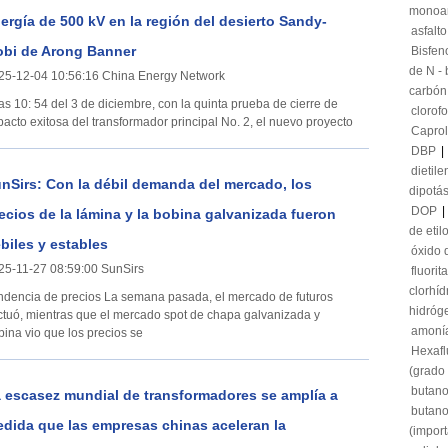
monoa
ergía de 500 kV en la región del desierto Sandy-
asfalto
bi de Arong Banner
Bisfen
de N - 
25-12-04 10:56:16 China Energy Network
carbón
las 10: 54 del 3 de diciembre, con la quinta prueba de cierre de
clorof
pacto exitosa del transformador principal No. 2, el nuevo proyecto
Capro
DBP
|
dietile
nSirs: Con la débil demanda del mercado, los
dipotá
DOP
|
ecios de la lámina y la bobina galvanizada fueron
de etil
biles y estables
óxido 
25-11-27 08:59:00 SunSirs
fluorita
clorhíd
a de precios La semana pasada, el mercado de futuros
hidróg
uctuó, mientras que el mercado spot de chapa galvanizada y
amonía
bina vio que los precios se
Hexaflu
(grado 
butan
 escasez mundial de transformadores se amplía a
butano
dida que las empresas chinas aceleran la
(impor