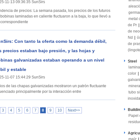
antimo
25-11-13 09:36:35 SunSirs
aleaci
a de precios: La semana pasada, los precios de los futuros
germa
 bobinas laminadas en caliente fluctuaron a la baja, lo que llevó a
metal 
 correspondiente
de Pr
de neo
Nd
|
ó
nSirs: Con tanto la oferta como la demanda débil,
de pra
(lingot
s precios estaban bajo presión, y las hojas y
binas galvanizadas estaban operando a un nivel
Steel
lamina
bil y estable
color
|
25-11-07 15:44:29 SunSirs
galvan
minera
luenciado principalmente por la interacción entre
tubo s
inoxid
Buildi
3
4
5
6
7
8
9
10
Next>>
Papel 
residu
Agricu
maíz
|