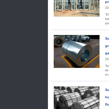
pr
20
"E
tr
pr
Su
gr
ga
20
Tendenci
de
el
Su
ho
fl