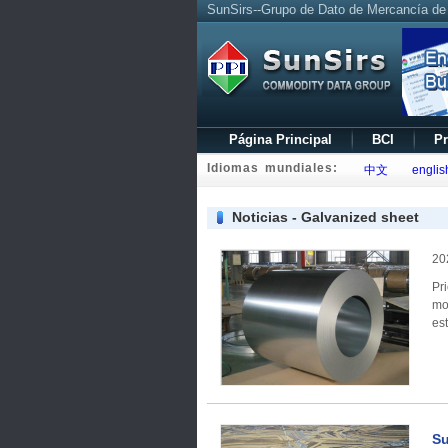
SunSirs--Grupo de Dato de Mercancía de
Página Principal
BCI
Pr
Idiomas mundiales:
中文
englis
Noticias - Galvanized sheet
20
Price trend: En
mo
es
Su