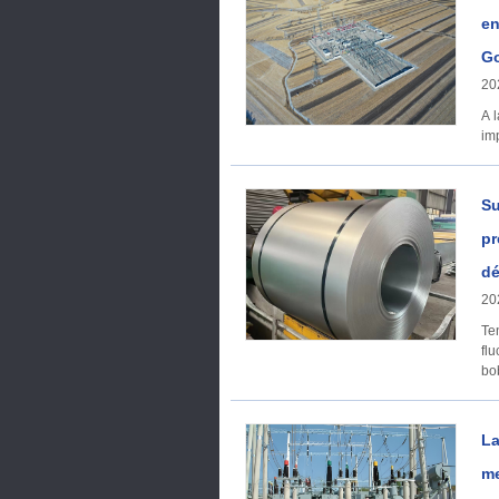
en
Go
20
A 
im
Su
pr
dé
20
Tendenci
fl
bo
La
me