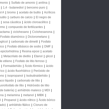
monio
|
Sulfato de amonio
|
anilina
|
|
1,4 - butanediol
|
benceno puro
|
ol A
|
bromo
|
acetato de butilo
|
Acrílicos
butilo
|
carburo de calcio
|
El negro de
|
sosa cáustica
|
ácido cloroacético
|
ormo
|
compuesto de fertilizantes
|
lactama
|
ciclohexano
|
Ciclohexanona
|
Fosfato diamónico
|
Diclorometano
|
nglicol
|
carbonato de dimetil
|
Fosfato
sico
|
Fosfato dibásico de sodio
|
DMF
|
epiclorhidrina
|
Resina epoxi
|
acetato
o
|
Metacrilato de dietilo
|
Etanol
|
glicol
|
de etileno
|
Fosfato de litio ferroso
|
|
Formaldehído
|
Ácido fórmico
|
ácido
rico
|
ácido fluorhídrico
|
Peróxido de
eno
|
isopropanol
|
Isobutiraldehído
|
co líquido
|
carbonato de litio
|
orofosfato de lítio
|
Hidróxido de litio
de batería)
|
anhídrido maleico
|
MDI
|
ona
|
melamina
|
metanol
|
MIBK
|
l
|
Propanol
|
ácido nítrico
|
Ácido bórico
tado)
|
anhídrido ftálico
|
Cloruro de