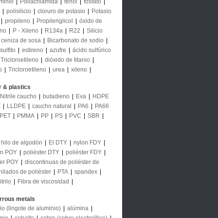
uminio
|
Poliacrilamida
|
fenol
|
fosfato
|
|
polisilicio
|
cloruro de potasio
|
Potasio
|
propileno
|
Propilenglicol
|
óxido de
eno
|
P - Xileno
|
R134a
|
R22
|
Silicio
ceniza de sosa
|
Bicarbonato de sodio
|
sulfito
|
estireno
|
azufre
|
ácido sulfúrico
Tricloroetileno
|
dióxido de titanio
|
o
|
Tricloroetileno
|
urea
|
xileno
|
 & plastics
Nitrile caucho
|
butadieno
|
Eva
|
HDPE
E
|
LLDPE
|
caucho natural
|
PA6
|
PA66
PET
|
PMMA
|
PP
|
PS
|
PVC
|
SBR
|
hilo de algodón
|
El DTY
|
nylon FDY
|
on POY
|
poliéster DTY
|
poliéster FDY
|
ter POY
|
discontinuas de poliéster de
hilados de poliéster
|
PTA
|
spandex
|
trilo
|
Fibra de viscosidad
|
rrous metals
io (lingote de aluminio)
|
alúmina
|