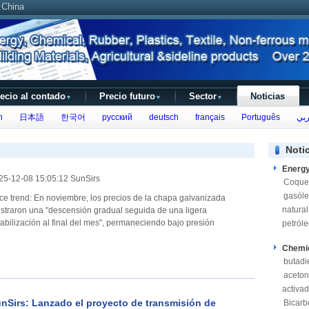
 China
ecio al contado
Precio futuro
Sector
Noticias
▼
▼
▼
h
日本語
한국어
русский
deutsch
français
Português
بي
Noti
Energ
25-12-08 15:05:12 SunSirs
Coque
gasól
 noviembre, los precios de la chapa galvanizada
natural
straron una "descensión gradual seguida de una ligera
tabilización al final del mes", permaneciendo bajo presión
petról
Chemi
butadi
aceto
activa
nSirs: Lanzado el proyecto de transmisión de
Bicarb