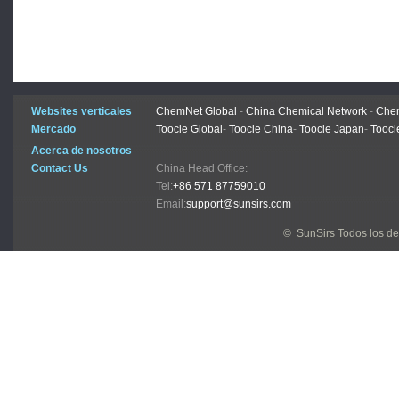
Websites verticales
ChemNet Global
-
China Chemical Network
-
Chem
Mercado
Toocle Global
-
Toocle China
-
Toocle Japan
-
Toocl
Acerca de nosotros
Contact Us
China Head Office:
Tel:
+86 571 87759010
Email:
support@sunsirs.com
© SunSirs Todos los d