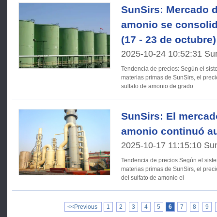
SunSirs: Mercado d
amonio se consolida
(17 - 23 de octubre)
2025-10-24 10:52:31 Su
Tendencia de precios: Según el sistema de análisis del mercado de
materias primas de SunSirs, el pre
sulfato de amonio de grado
SunSirs: El mercad
amonio continuó 
2025-10-17 11:15:10 Su
Tendencia de precios Según el sistema de análisis del mercado de
materias primas de SunSirs, el prec
del sulfato de amonio el
<<Previous
1
2
3
4
5
6
7
8
9