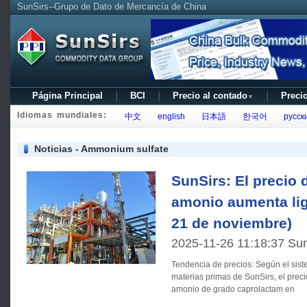
SunSirs--Grupo de Dato de Mercancía de China
Página Principal
BCI
Precio al contado
Precio
▼
Idiomas mundiales:
中文
english
日本語
한국어
русск
Noticias - Ammonium sulfate
SunSirs: El precio 
amonio aumenta lig
21 de noviembre)
2025-11-26 11:18:37 Su
Tendencia de precios: Según el sistema de análisis del mercado de
materias primas de SunSirs, el preci
amonio de grado caprolactam en