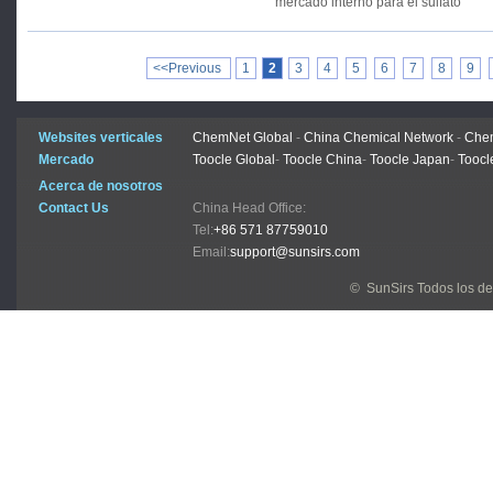
mercado interno para el sulfato
<<Previous
1
2
3
4
5
6
7
8
9
Websites verticales
ChemNet Global
-
China Chemical Network
-
Chem
Mercado
Toocle Global
-
Toocle China
-
Toocle Japan
-
Toocl
Acerca de nosotros
Contact Us
China Head Office:
Tel:
+86 571 87759010
Email:
support@sunsirs.com
© SunSirs Todos los d