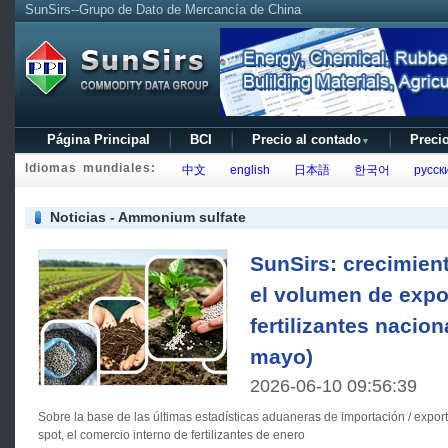
SunSirs--Grupo de Dato de Mercancía de China
Página Principal
BCI
Precio al contado
Precio
▼
Idiomas mundiales:
中文
english
日本語
한국어
русск
Noticias - Ammonium sulfate
SunSirs: crecimien
el volumen de expo
fertilizantes nacion
mayo)
2026-06-10 09:56:39
Sobre la base de las últimas estadísticas aduaneras de importación / expor
spot, el comercio interno de fertilizantes de enero