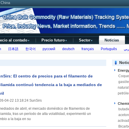
 China
ecio al contado
Precio futuro
Sector
Noticias
▼
▼
▼
h
日本語
한국어
русский
deutsch
français
Português
بي
Noti
Energ
nSirs: El centro de precios para el filamento de
Coque
gasól
liamida continuó tendencia a la baja a mediados de
natural
ril
petról
26-04-22 13:18:24 SunSirs
Chemi
mediados de abril, el mercado doméstico de filamentos de
butadi
liamida, tras un período de alta volatilidad, experimentó un
aceto
mbio a la baja en su
activa
Bicarb