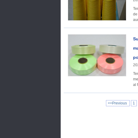
20
Tendenci
de
au
Su
ma
po
20
Tendenci
me
al
<<Previous
1