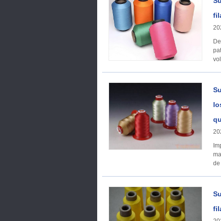
Su
fi
20
De
pa
vo
Su
lo
qu
20
Im
ma
de
Su
fi