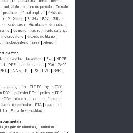
uminio
|
Poliacrilamida
|
fenol
|
fosfato
|
|
polisilicio
|
cloruro de potasio
|
Potasio
|
propileno
|
Propilenglicol
|
óxido de
eno
|
P - Xileno
|
R134a
|
R22
|
Silicio
ceniza de sosa
|
Bicarbonato de sodio
|
sulfito
|
estireno
|
azufre
|
ácido sulfúrico
Tricloroetileno
|
dióxido de titanio
|
o
|
Tricloroetileno
|
urea
|
xileno
|
 & plastics
Nitrile caucho
|
butadieno
|
Eva
|
HDPE
E
|
LLDPE
|
caucho natural
|
PA6
|
PA66
PET
|
PMMA
|
PP
|
PS
|
PVC
|
SBR
|
hilo de algodón
|
El DTY
|
nylon FDY
|
on POY
|
poliéster DTY
|
poliéster FDY
|
ter POY
|
discontinuas de poliéster de
hilados de poliéster
|
PTA
|
spandex
|
trilo
|
Fibra de viscosidad
|
rrous metals
io (lingote de aluminio)
|
alúmina
|