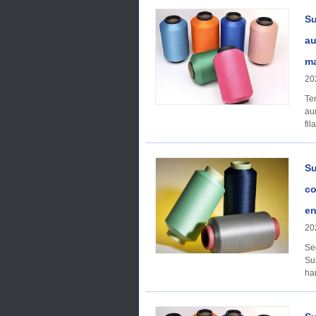
Su
au
ma
20
Ten
aumento En marzo 
fi
Su
co
en
20
Se
Su
ha