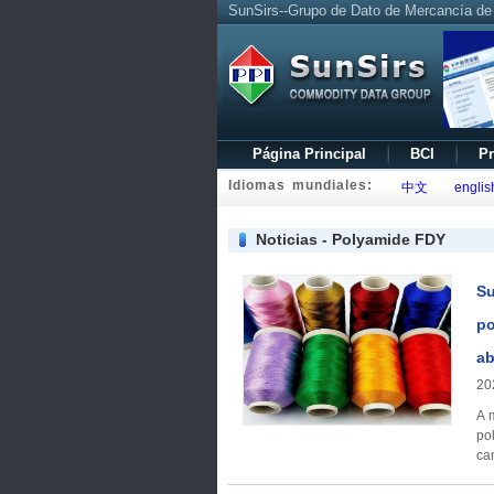
SunSirs--Grupo de Dato de Mercancía de
Página Principal
BCI
Pr
Idiomas mundiales:
中文
englis
Noticias - Polyamide FDY
Su
po
ab
20
A 
po
ca