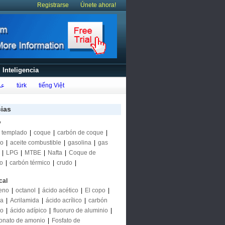
Registrarse
Únete ahora!
Inteligencia
عر
türk
tiếng Việt
cias
y
 templado
|
coque
|
carbón de coque
|
eo
|
aceite combustible
|
gasolina
|
gas
|
LPG
|
MTBE
|
Nafta
|
Coque de
eo
|
carbón térmico
|
crudo
|
cal
eno
|
octanol
|
ácido acético
|
El copo
|
na
|
Acrilamida
|
ácido acrílico
|
carbón
do
|
ácido adípico
|
fluoruro de aluminio
|
onato de amonio
|
Fosfato de