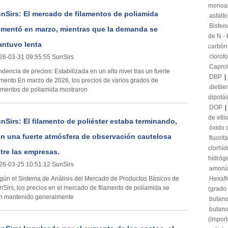
monoa
nSirs: El mercado de filamentos de poliamida
asfalto
Bisfen
mentó en marzo, mientras que la demanda se
de N - 
ntuvo lenta
carbón
clorof
26-03-31 09:55:55 SunSirs
Capro
dencia de precios: Estabilizada en un alto nivel tras un fuerte
DBP
|
de 2026, los precios de varios grados de
dietile
lamentos de poliamida mostraron
dipotá
DOP
|
de etil
nSirs: El filamento de poliéster estaba terminando,
óxido 
n una fuerte atmósfera de observación cautelosa
fluorita
clorhíd
tre las empresas.
hidróg
26-03-25 10:51:12 SunSirs
amonía
gún el Sistema de Análisis del Mercado de Productos Básicos de
Hexaflu
nSirs, los precios en el mercado de filamento de poliamida se
(grado 
n mantenido generalmente
butan
butano
(impor