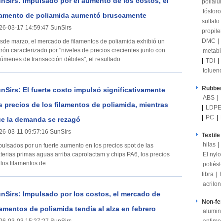
nSirs: Impulsado por el aumento de los costos, el
polial
fósforo
lamento de poliamida aumentó bruscamente
sulfato
26-03-17 14:59:47 SunSirs
propil
DMC
|
sde marzo, el mercado de filamentos de poliamida exhibió un
trón caracterizado por "niveles de precios crecientes junto con
metabi
lúmenes de transacción débiles", el resultado
|
TDI
|
toluen
Rubber
nSirs: El fuerte costo impulsó significativamente
ABS
|
s precios de los filamentos de poliamida, mientras
|
LDP
|
PC
|
e la demanda se rezagó
26-03-11 09:57:16 SunSirs
Textile
hilas
|
pulsados por un fuerte aumento en los precios spot de las
terias primas aguas arriba caprolactam y chips PA6, los precios
El nyl
 los filamentos de
poliés
fibra
|
acriloni
nSirs: Impulsado por los costos, el mercado de
Non-fe
lamentos de poliamida tendía al alza en febrero
alumin