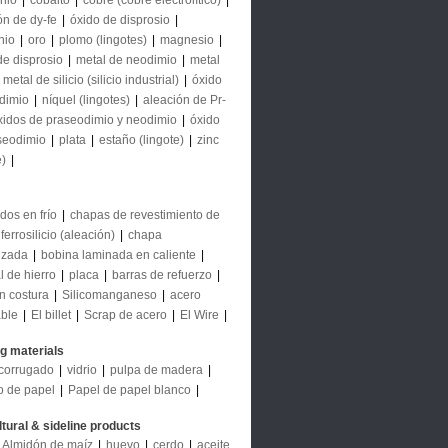
nio
|
cobalto
|
cobre (cobre electrolítico)
|
ón de dy-fe
|
óxido de disprosio
|
nio
|
oro
|
plomo (lingotes)
|
magnesio
|
de disprosio
|
metal de neodimio
|
metal
|
metal de silicio (silicio industrial)
|
óxido
dimio
|
níquel (lingotes)
|
aleación de Pr-
xidos de praseodimio y neodimio
|
óxido
seodimio
|
plata
|
estaño (lingote)
|
zinc
e)
|
dos en frío
|
chapas de revestimiento de
ferrosilicio (aleación)
|
chapa
izada
|
bobina laminada en caliente
|
l de hierro
|
placa
|
barras de refuerzo
|
in costura
|
Silicomanganeso
|
acero
able
|
El billet
|
Scrap de acero
|
El Wire
|
ng materials
corrugado
|
vidrio
|
pulpa de madera
|
o de papel
|
Papel de papel blanco
|
ltural & sideline products
Almidón de maíz
|
huevo
|
cerdo
|
aceite