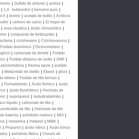
monio
|
Sulfato de amonio
|
anilina
|
|
1,4 - butanediol
|
benceno puro
|
ol A
|
bromo
|
acetato de butilo
|
Acrílicos
butilo
|
carburo de calcio
|
El negro de
|
sosa cáustica
|
ácido cloroacético
|
ormo
|
compuesto de fertilizantes
|
lactama
|
ciclohexano
|
Ciclohexanona
|
Fosfato diamónico
|
Diclorometano
|
nglicol
|
carbonato de dimetil
|
Fosfato
sico
|
Fosfato dibásico de sodio
|
DMF
|
epiclorhidrina
|
Resina epoxi
|
acetato
o
|
Metacrilato de dietilo
|
Etanol
|
glicol
|
de etileno
|
Fosfato de litio ferroso
|
|
Formaldehído
|
Ácido fórmico
|
ácido
rico
|
ácido fluorhídrico
|
Peróxido de
eno
|
isopropanol
|
Isobutiraldehído
|
co líquido
|
carbonato de litio
|
orofosfato de lítio
|
Hidróxido de litio
de batería)
|
anhídrido maleico
|
MDI
|
ona
|
melamina
|
metanol
|
MIBK
|
l
|
Propanol
|
ácido nítrico
|
Ácido bórico
tado)
|
anhídrido ftálico
|
Cloruro de