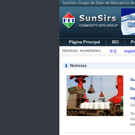
SunSirs--Grupo de Dato de Mercancía de
Página Principal
BCI
Pr
Idiomas mundiales:
中文
englis
Noticias
Su
fl
ag
20
Tendenci
cl
es