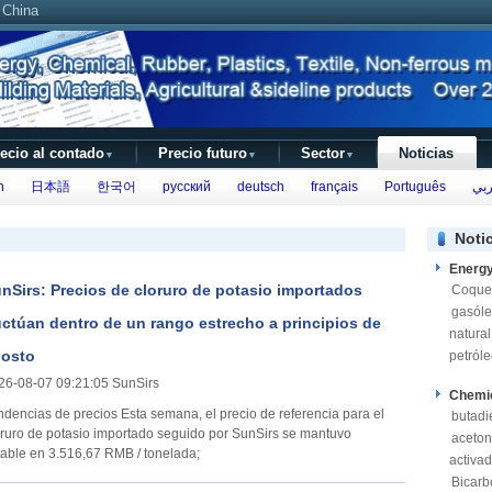
 China
ecio al contado
Precio futuro
Sector
Noticias
▼
▼
▼
h
日本語
한국어
русский
deutsch
français
Português
بي
Noti
Energ
nSirs: Precios de cloruro de potasio importados
Coque
gasól
uctúan dentro de un rango estrecho a principios de
natural
osto
petról
26-08-07 09:21:05 SunSirs
Chemi
as de precios Esta semana, el precio de referencia para el
butadi
oruro de potasio importado seguido por SunSirs se mantuvo
aceto
table en 3.516,67 RMB / tonelada;
activa
Bicarb