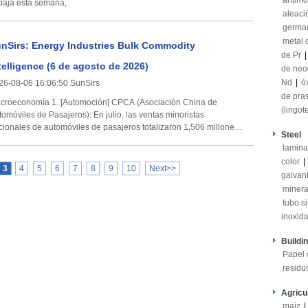
antimo
 baja esta semana,
aleaci
germa
metal 
nSirs: Energy Industries Bulk Commodity
de Pr
telligence (6 de agosto de 2026)
de neo
Nd
|
ó
26-08-06 16:06:50 SunSirs
de pra
omía 1. [Automoción] CPCA (Asociación China de
(lingot
tomóviles de Pasajeros): En julio, las ventas minoristas
cionales de automóviles de pasajeros totalizaron 1,506 millones
Steel
 unidades, una
lamina
color
|
3
4
5
6
7
8
9
10
Next>>
galvan
minera
tubo s
inoxid
Buildi
Papel 
residu
Agricu
maíz
|