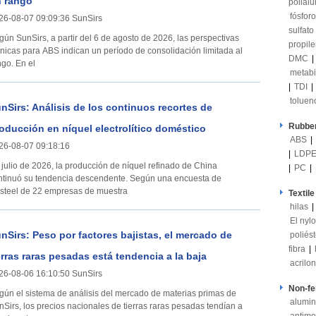
 rango
polial
fósforo
26-08-07 09:09:36 SunSirs
sulfato
gún SunSirs, a partir del 6 de agosto de 2026, las perspectivas
propil
cnicas para ABS indican un período de consolidación limitada al
DMC
|
ngo. En el
metabi
|
TDI
|
toluen
nSirs: Análisis de los continuos recortes de
Rubber
oducción en níquel electrolítico doméstico
ABS
|
26-08-07 09:18:16
|
LDP
 julio de 2026, la producción de níquel refinado de China
|
PC
|
ntinuó su tendencia descendente. Según una encuesta de
steel de 22 empresas de muestra
Textile
hilas
|
El nyl
nSirs: Peso por factores bajistas, el mercado de
poliés
fibra
|
erras raras pesadas está tendencia a la baja
acriloni
26-08-06 16:10:50 SunSirs
Non-fe
gún el sistema de análisis del mercado de materias primas de
alumin
nSirs, los precios nacionales de tierras raras pesadas tendían a