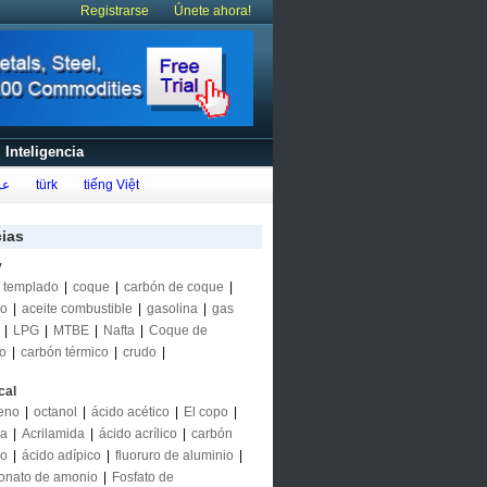
Registrarse
Únete ahora!
Inteligencia
عر
türk
tiếng Việt
cias
y
 templado
|
coque
|
carbón de coque
|
eo
|
aceite combustible
|
gasolina
|
gas
|
LPG
|
MTBE
|
Nafta
|
Coque de
eo
|
carbón térmico
|
crudo
|
cal
eno
|
octanol
|
ácido acético
|
El copo
|
na
|
Acrilamida
|
ácido acrílico
|
carbón
do
|
ácido adípico
|
fluoruro de aluminio
|
onato de amonio
|
Fosfato de