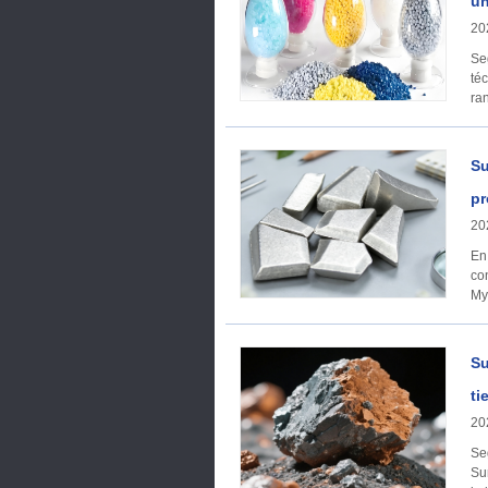
un
20
Se
té
ra
Su
pr
20
En
co
My
Su
ti
20
Se
Su