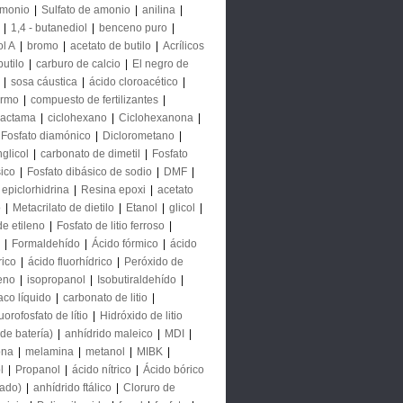
monio
|
Sulfato de amonio
|
anilina
|
|
1,4 - butanediol
|
benceno puro
|
ol A
|
bromo
|
acetato de butilo
|
Acrílicos
butilo
|
carburo de calcio
|
El negro de
|
sosa cáustica
|
ácido cloroacético
|
ormo
|
compuesto de fertilizantes
|
lactama
|
ciclohexano
|
Ciclohexanona
|
Fosfato diamónico
|
Diclorometano
|
nglicol
|
carbonato de dimetil
|
Fosfato
sico
|
Fosfato dibásico de sodio
|
DMF
|
epiclorhidrina
|
Resina epoxi
|
acetato
o
|
Metacrilato de dietilo
|
Etanol
|
glicol
|
de etileno
|
Fosfato de litio ferroso
|
|
Formaldehído
|
Ácido fórmico
|
ácido
rico
|
ácido fluorhídrico
|
Peróxido de
eno
|
isopropanol
|
Isobutiraldehído
|
co líquido
|
carbonato de litio
|
orofosfato de lítio
|
Hidróxido de litio
de batería)
|
anhídrido maleico
|
MDI
|
ona
|
melamina
|
metanol
|
MIBK
|
l
|
Propanol
|
ácido nítrico
|
Ácido bórico
tado)
|
anhídrido ftálico
|
Cloruro de