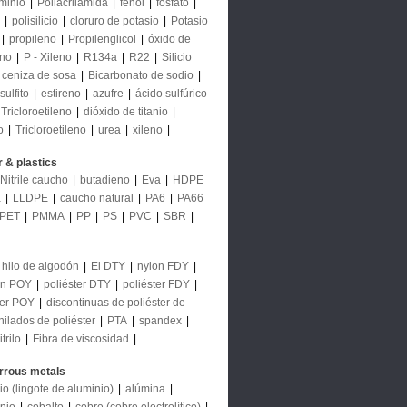
uminio
|
Poliacrilamida
|
fenol
|
fosfato
|
|
polisilicio
|
cloruro de potasio
|
Potasio
|
propileno
|
Propilenglicol
|
óxido de
eno
|
P - Xileno
|
R134a
|
R22
|
Silicio
ceniza de sosa
|
Bicarbonato de sodio
|
sulfito
|
estireno
|
azufre
|
ácido sulfúrico
Tricloroetileno
|
dióxido de titanio
|
o
|
Tricloroetileno
|
urea
|
xileno
|
 & plastics
Nitrile caucho
|
butadieno
|
Eva
|
HDPE
E
|
LLDPE
|
caucho natural
|
PA6
|
PA66
PET
|
PMMA
|
PP
|
PS
|
PVC
|
SBR
|
hilo de algodón
|
El DTY
|
nylon FDY
|
on POY
|
poliéster DTY
|
poliéster FDY
|
ter POY
|
discontinuas de poliéster de
hilados de poliéster
|
PTA
|
spandex
|
trilo
|
Fibra de viscosidad
|
rrous metals
io (lingote de aluminio)
|
alúmina
|