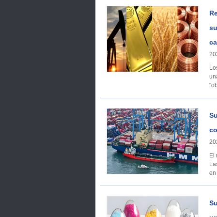
Re
su
ca
20
Lo
un
"ob
Su
co
20
El
La
en
Su