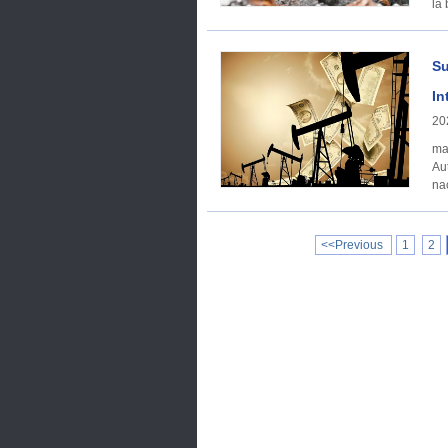
la
Su
In
20
macroecon
Au
na
de
<<Previous
1
2