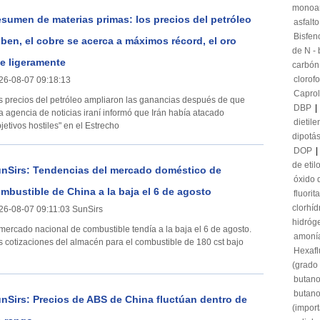
monoa
sumen de materias primas: los precios del petróleo
asfalto
Bisfen
ben, el cobre se acerca a máximos récord, el oro
de N - 
e ligeramente
carbón
clorof
26-08-07 09:18:13
Capro
s precios del petróleo ampliaron las ganancias después de que
DBP
|
a agencia de noticias iraní informó que Irán había atacado
dietile
jetivos hostiles" en el Estrecho
dipotá
DOP
|
de etil
nSirs: Tendencias del mercado doméstico de
óxido 
mbustible de China a la baja el 6 de agosto
fluorita
clorhíd
26-08-07 09:11:03 SunSirs
hidróg
 mercado nacional de combustible tendía a la baja el 6 de agosto.
amonía
s cotizaciones del almacén para el combustible de 180 cst bajo
Hexaflu
(grado 
butan
butano
nSirs: Precios de ABS de China fluctúan dentro de
(impor