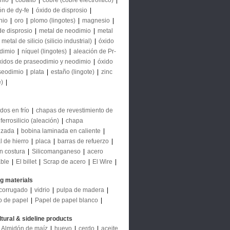
nio
|
cobalto
|
cobre (cobre electrolítico)
|
ón de dy-fe
|
óxido de disprosio
|
nio
|
oro
|
plomo (lingotes)
|
magnesio
|
de disprosio
|
metal de neodimio
|
metal
|
metal de silicio (silicio industrial)
|
óxido
dimio
|
níquel (lingotes)
|
aleación de Pr-
xidos de praseodimio y neodimio
|
óxido
seodimio
|
plata
|
estaño (lingote)
|
zinc
e)
|
dos en frío
|
chapas de revestimiento de
ferrosilicio (aleación)
|
chapa
izada
|
bobina laminada en caliente
|
l de hierro
|
placa
|
barras de refuerzo
|
in costura
|
Silicomanganeso
|
acero
able
|
El billet
|
Scrap de acero
|
El Wire
|
ng materials
corrugado
|
vidrio
|
pulpa de madera
|
o de papel
|
Papel de papel blanco
|
ltural & sideline products
Almidón de maíz
|
huevo
|
cerdo
|
aceite