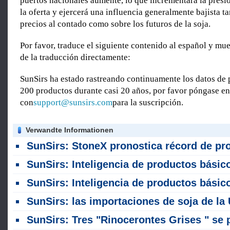
puertos nacionales aumente, lo que incrementará la presió
la oferta y ejercerá una influencia generalmente bajista ta
precios al contado como sobre los futuros de la soja.
Por favor, traduce el siguiente contenido al español y mue
de la traducción directamente:
SunSirs ha estado rastreando continuamente los datos de 
200 productos durante casi 20 años, por favor póngase en
con
support@sunsirs.com
para la suscripción.
Verwandte Informationen
SunSirs: StoneX pronostica récord de producción de soja en Brasil para 2026 / 2
SunSirs: Inteligencia de productos básicos a granel de las industrias de productos agrícolas (5 de agosto de 202
SunSirs: Inteligencia de productos básicos a granel de las industrias de productos agrícolas (4 de agosto de 202
SunSirs: las importaciones de soja de la UE caen fuertemente al comienzo del año de comercialización 2026 /
SunSirs: Tres "Rinocerontes Grises " se plantean sobre la seguridad alimentaria mund