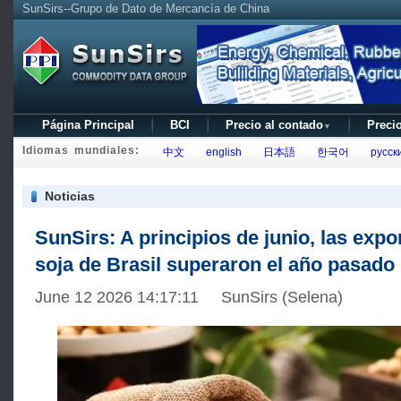
SunSirs--Grupo de Dato de Mercancía de China
Página Principal
BCI
Precio al contado
Precio
▼
Idiomas mundiales:
中文
english
日本語
한국어
русск
Noticias
SunSirs: A principios de junio, las exp
soja de Brasil superaron el año pasado
June 12 2026 14:17:11 SunSirs (Selena)