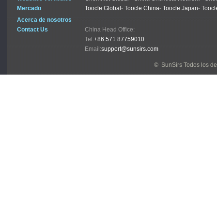
Mercado
Toocle Global
-
Toocle China
-
Toocle Japan
-
Toocl
Acerca de nosotros
Contact Us
China Head Office:
Tel:
+86 571 87759010
Email:
support@sunsirs.com
© SunSirs Todos los d