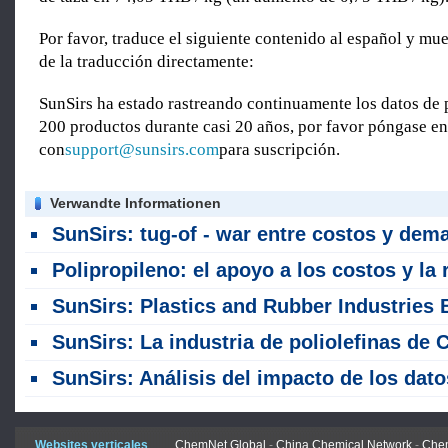
Por favor, traduce el siguiente contenido al español y mue
de la traducción directamente:
SunSirs ha estado rastreando continuamente los datos de 
200 productos durante casi 20 años, por favor póngase en
con
support@sunsirs.com
para suscripción.
Verwandte Informationen
SunSirs: tug-of - war entre costos y demanda - Los precios del PP de China se consolida después del aumento de juli
Polipropileno: el apoyo a los costos y la reducción de la oferta y la demanda impulsan la fortaleza a corto plazo; Perspectivas futuras enfrentan presión a l
SunSirs: Plastics and Rubber Industries Bulk Commodity Intelligence (30 de julio de 202
SunSirs: La industria de poliolefinas de China acelera la transformació
SunSirs: Análisis del impacto de los datos de importación y exportación de China PP de ju
Websites verticales
ChemNet Global
-
China Chemical Network
-
Chem