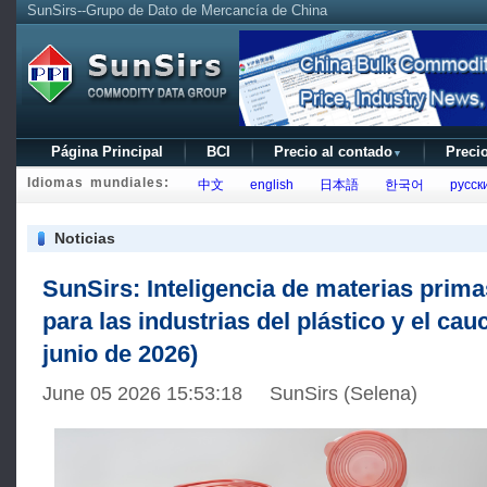
SunSirs--Grupo de Dato de Mercancía de China
Página Principal
BCI
Precio al contado
Precio
▼
Idiomas mundiales:
中文
english
日本語
한국어
русск
Noticias
SunSirs: Inteligencia de materias prima
para las industrias del plástico y el cau
junio de 2026)
June 05 2026 15:53:18 SunSirs (Selena)