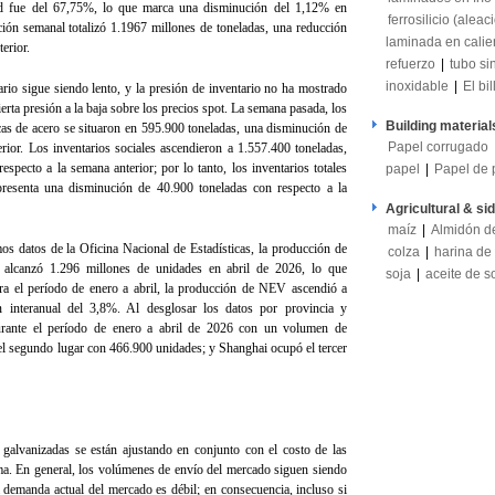
dad fue del 67,75%, lo que marca una disminución del 1,12% en
ferrosilicio (aleac
ión semanal totalizó 1.1967 millones de toneladas, una reducción
laminada en calie
erior.
refuerzo
|
tubo si
inoxidable
|
El bil
ario sigue siendo lento, y la presión de inventario no ha mostrado
cierta presión a la baja sobre los precios spot. La semana pasada, los
Building material
icas de acero se situaron en 595.900 toneladas, una disminución de
Papel corrugado
rior. Los inventarios sociales ascendieron a 1.557.400 toneladas,
specto a la semana anterior; por lo tanto, los inventarios totales
papel
|
Papel de 
presenta una disminución de 40.900 toneladas con respecto a la
Agricultural & si
maíz
|
Almidón d
os datos de la Oficina Nacional de Estadísticas, la producción de
colza
|
harina de
alcanzó 1.296 millones de unidades en abril de 2026, lo que
soja
|
aceite de s
ra el período de enero a abril, la producción de NEV ascendió a
 interanual del 3,8%. Al desglosar los datos por provincia y
urante el período de enero a abril de 2026 con un volumen de
l segundo lugar con 466.900 unidades; y Shanghai ocupó el tercer
 galvanizadas se están ajustando en conjunto con el costo de las
ima. En general, los volúmenes de envío del mercado siguen siendo
demanda actual del mercado es débil; en consecuencia, incluso si