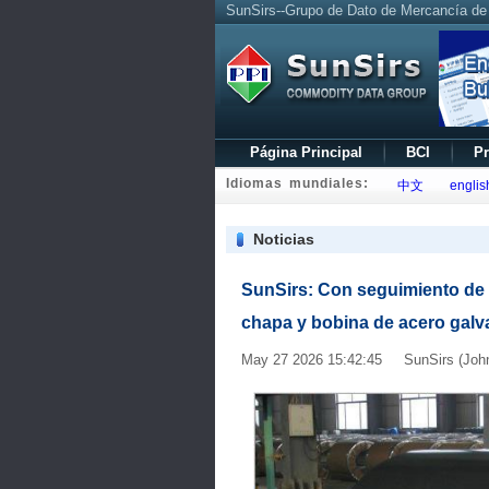
SunSirs--Grupo de Dato de Mercancía de
Página Principal
BCI
Pr
Idiomas mundiales:
中文
englis
Noticias
SunSirs: Con seguimiento de 
chapa y bobina de acero galv
May 27 2026 15:42:45 SunSirs (Joh