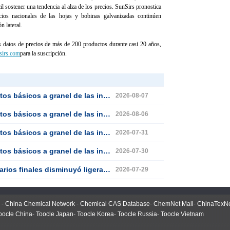
il sostener una tendencia al alza de los precios. SunSirs pronostica
cios nacionales de las hojas y bobinas galvanizadas continúen
n lateral.
s datos de precios de más de 200 productos durante casi 20 años,
sirs.com
para la suscripción.
ndustrias de productos siderúrgicos (6 de agosto de 2026)
2026-08-07
ndustrias de productos siderúrgicos (5 de agosto de 2026)
2026-08-06
ndustrias de productos siderúrgicos (30 de julio de 2026)
2026-07-31
ndustrias de productos siderúrgicos (29 de julio de 2026)
2026-07-30
s precios de las chapas y bobinas de acero galvanizado disminuyeron
2026-07-29
-
China Chemical Network
-
Chemical CAS Database
-
ChemNet Mall
-
ChinaTexN
oocle China
-
Toocle Japan
-
Toocle Korea
-
Toocle Russia
-
Toocle Vietnam