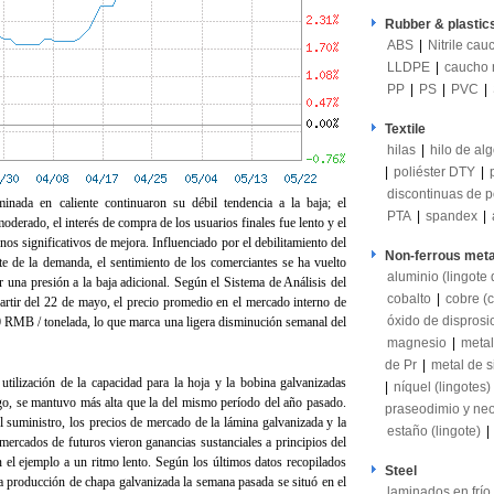
Rubber & plastic
ABS
|
Nitrile cau
LLDPE
|
caucho 
PP
|
PS
|
PVC
|
Textile
hilas
|
hilo de al
|
poliéster DTY
|
discontinuas de po
nada en caliente continuaron su débil tendencia a la baja; el
PTA
|
spandex
|
derado, el interés de compra de los usuarios finales fue lento y el
os significativos de mejora. Influenciado por el debilitamiento del
Non-ferrous meta
te de la demanda, el sentimiento de los comerciantes se ha vuelto
aluminio (lingote
r una presión a la baja adicional. Según el Sistema de Análisis del
cobalto
|
cobre (c
rtir del 22 de mayo, el precio promedio en el mercado interno de
óxido de dispros
0 RMB / tonelada, lo que marca una ligera disminución semanal del
magnesio
|
metal
de Pr
|
metal de si
utilización de la capacidad para la hoja y la bobina galvanizadas
|
níquel (lingotes)
go, se mantuvo más alta que la del mismo período del año pasado.
praseodimio y ne
 suministro, los precios de mercado de la lámina galvanizada y la
estaño (lingote)
|
mercados de futuros vieron ganancias sustanciales a principios del
n el ejemplo a un ritmo lento. Según los últimos datos recopilados
Steel
la producción de chapa galvanizada la semana pasada se situó en el
laminados en frío