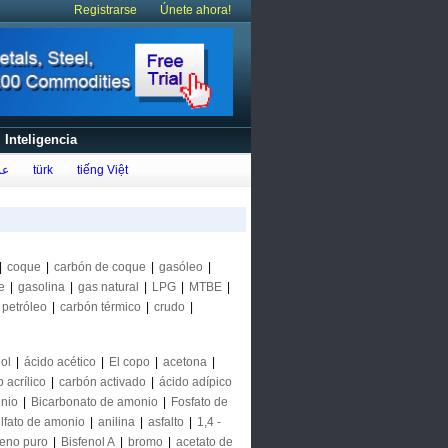
Registrarse
Únete ahora!
Inteligencia
عر
türk
tiếng Việt
|
coque
|
carbón de coque
|
gasóleo
|
e
|
gasolina
|
gas natural
|
LPG
|
MTBE
|
petróleo
|
carbón térmico
|
crudo
|
ol
|
ácido acético
|
El copo
|
acetona
|
 acrílico
|
carbón activado
|
ácido adípico
inio
|
Bicarbonato de amonio
|
Fosfato de
lfato de amonio
|
anilina
|
asfalto
|
1,4 -
eno puro
|
Bisfenol A
|
bromo
|
acetato de