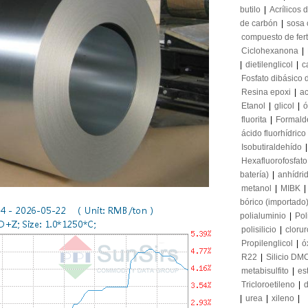
butilo
|
Acrílicos d
de carbón
|
sosa 
compuesto de fert
Ciclohexanona
|
|
dietilenglicol
|
c
Fosfato dibásico 
Resina epoxi
|
ac
Etanol
|
glicol
|
ó
fluorita
|
Formald
ácido fluorhídrico
Isobutiraldehído
Hexafluorofosfato 
batería)
|
anhídri
metanol
|
MIBK
|
bórico (importado
polialuminio
|
Pol
polisilicio
|
clorur
Propilenglicol
|
ó
R22
|
Silicio DM
metabisulfito
|
es
Tricloroetileno
|
d
|
urea
|
xileno
|