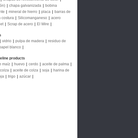
ión)
|
chapa galvanizada
|
bobina
nte
|
mineral de hierro
|
placa
|
barras de
n costura
|
Silicomanganeso
|
acero
let
|
Scrap de acero
|
El Wire
|
s
|
vidrio
|
pulpa de madera
|
residuo de
papel blanco
|
deline products
e maíz
|
huevo
|
cerdo
|
aceite de palma
|
 colza
|
aceite de colza
|
soja
|
harina de
oja
|
trigo
|
azúcar
|