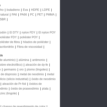
s
cho
|
butadieno
|
Eva
|
HDPE
|
LDPE
|
natural
|
PA6
|
PA66
|
PC
|
PET
|
PMMA
|
SBR
|
godón
|
El DTY
|
nylon FDY
|
El nylon POY
poliéster FDY
|
poliéster POY
|
liéster de fibra
|
hilados de poliéster
|
acrilonitrilo
|
Fibra de viscosidad
|
ls
 de aluminio)
|
alúmina
|
antimonio
|
obre electrolítico)
|
aleación de dy-fe
|
io
|
germanio
|
oro
|
plomo (lingotes)
|
 de disprosio
|
metal de neodimio
|
metal
licio (silicio industrial)
|
óxido de neodimio
|
aleación de Pr-Nd
|
óxidos de
odimio
|
óxido de praseodimio
|
plata
|
zinc (lingote)
|
|
chapas de revestimiento de color
|