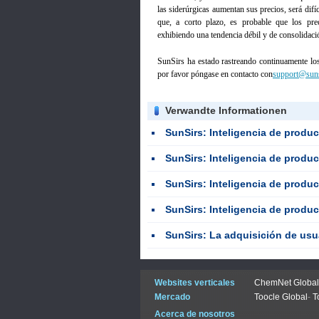
las siderúrgicas aumentan sus precios, será difíc
que, a corto plazo, es probable que los pre
exhibiendo una tendencia débil y de consolidació
SunSirs ha estado rastreando continuamente lo
por favor póngase en contacto con
support@sun
Verwandte Informationen
SunSirs: Inteligencia de productos básicos a granel de las i
SunSirs: Inteligencia de productos básicos a granel de las i
SunSirs: Inteligencia de productos básicos a granel de las i
SunSirs: Inteligencia de productos básicos a granel de las i
SunSirs: La adquisición de usuarios finales disminuyó ligeramente, y lo
Websites verticales
ChemNet Global
Mercado
Toocle Global
-
T
Acerca de nosotros