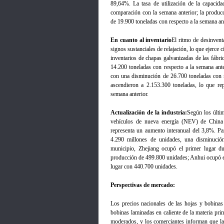
89,64%. La tasa de utilización de la capaci
comparación con la semana anterior; la producc
de 19.900 toneladas con respecto a la semana ant
En cuanto al inventario
El ritmo de desinvent
signos sustanciales de relajación, lo que ejerce 
inventarios de chapas galvanizadas de las fábr
14.200 toneladas con respecto a la semana ante
con una disminución de 26.700 toneladas con re
ascendieron a 2.153.300 toneladas, lo que re
semana anterior.
Actualización de la industria:
Según los últim
vehículos de nueva energía (NEV) de China 
representa un aumento interanual del 3,8%. Pa
4.290 millones de unidades, una disminución
municipio, Zhejiang ocupó el primer lugar d
producción de 499.800 unidades; Anhui ocupó e
lugar con 440.700 unidades.
Perspectivas de mercado:
Los precios nacionales de las hojas y bobinas
bobinas laminadas en caliente de la materia pr
moderados, y los comerciantes informan que la 