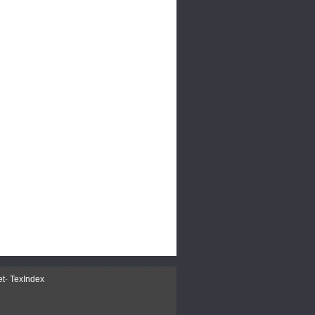
et
-
TexIndex