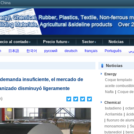
 China
ecio al contado
Precio futuro
Sector
Noticias
▼
▼
▼
h
日本語
한국어
русский
deutsch
français
Português
بي
Noticias
Energy
demanda insuficiente, el mercado de
Coque templado
aceite combustibl
anizado disminuyó ligeramente
Nafta
|
Coque de 
n)
Chemical
butadieno
|
octan
Acrilamida
|
ácido
|
fluoruro de alum
monoamonio
|
Su
butanediol
|
benc