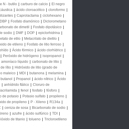
e N - butilo
|
carburo de calcio
|
El negro
cáustica
|
ácido cloroacético
|
cloroformo
|
ilizantes
|
Caprolactama
|
ciclohexano
|
DBP
|
Fosfato diamónico
|
Diclorometano
arbonato de dimetil
|
Fosfato dipotásico
|
de sodio
|
DMF
|
DOP
|
epiclorhidrina
|
etato de etilo
|
Metacrilato de dietilo
|
xido de etileno
|
Fosfato de litio ferroso
|
ehído
|
Ácido fórmico
|
ácido clorhídrico
|
|
Peróxido de hidrógeno
|
isopropanol
|
|
amoníaco líquido
|
carbonato de litio
|
de lítio
|
Hidróxido de litio (grado de
do maleico
|
MDI
|
butanona
|
melamina
|
butanol
|
Propanol
|
ácido nítrico
|
Ácido
)
|
anhídrido ftálico
|
Cloruro de
iacrilamida
|
fenol
|
fosfato
|
fósforo
|
o de potasio
|
Potasio sulfato
|
propileno
|
xido de propileno
|
P - Xileno
|
R134a
|
C
|
ceniza de sosa
|
Bicarbonato de sodio
|
tireno
|
azufre
|
ácido sulfúrico
|
TDI
|
ióxido de titanio
|
tolueno
|
Tricloroetileno