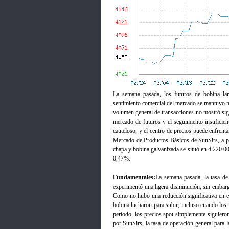
La semana pasada, los futuros de bobina lami
sentimiento comercial del mercado se mantuvo mo
volumen general de transacciones no mostró sign
mercado de futuros y el seguimiento insuficien
cauteloso, y el centro de precios puede enfrenta
Mercado de Productos Básicos de SunSirs, a pa
chapa y bobina galvanizada se situó en 4.220.0
0,47%.
Fundamentales:
La semana pasada, la tasa de 
experimentó una ligera disminución; sin embar
Como no hubo una reducción significativa en el
bobina lucharon para subir; incluso cuando los 
período, los precios spot simplemente siguiero
por SunSirs, la tasa de operación general para 