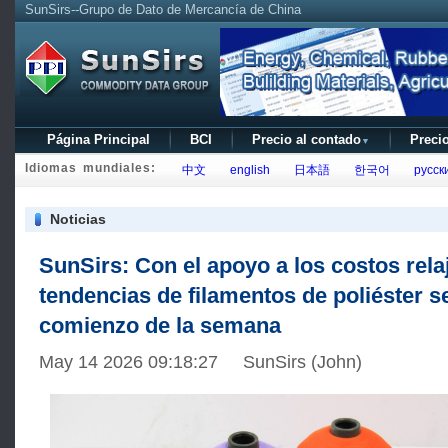
SunSirs--Grupo de Dato de Mercancía de China
Página Principal
BCI
Precio al contado
Precio
▼
Idiomas mundiales:
中文
english
日本語
한국어
русск
Noticias
SunSirs: Con el apoyo a los costos rela
tendencias de filamentos de poliéster se
comienzo de la semana
May 14 2026 09:18:27 SunSirs (John)