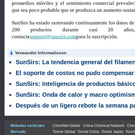
promedios móviles y el sentimiento comercial prevalec
que sea poco probable que se produzca un aumento sustan
SunSirs ha estado rastreando continuamente los datos de
200 productos durante casi 20 años
contacte
support@sunsirs.com
para la suscripción.
Verwandte Informationen
SunSirs: La tendencia general del filamento de poliéster estaba fluctuando al alza la semana pas
El soporte de costos no pudo compensar la débil demanda durante la temporada baja, y los precios del filamento de poliéster retrocedieron después de un aumento esta se
SunSirs: Inteligencia de productos básicos a granel de las industrias de productos textiles (14 de julio de 202
SunSirs: Onda de calor y macro optimismo alimentan el rally de precios del algod
Después de un ligero rebote la semana pasada, los precios del filamento de poliéster continuaron debilitándose, con el centro de precios cambiando a la ba
Websites verticales
ChemNet Global
-
China Chemical Network
-
Chem
Mercado
Toocle Global
-
Toocle China
-
Toocle Japan
-
Toocl