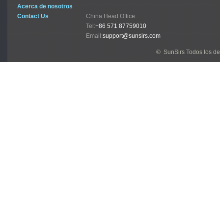
Acerca de nosotros
Contact Us
China Head Office:
Tel:
+86 571 87759010
Email:
support@sunsirs.com
© SunSirs Todos los d