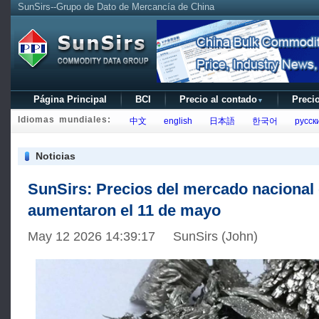
SunSirs--Grupo de Dato de Mercancía de China
Página Principal
BCI
Precio al contado
Precio
▼
Idiomas mundiales:
中文
english
日本語
한국어
русск
Noticias
SunSirs: Precios del mercado nacional 
aumentaron el 11 de mayo
May 12 2026 14:39:17 SunSirs (John)