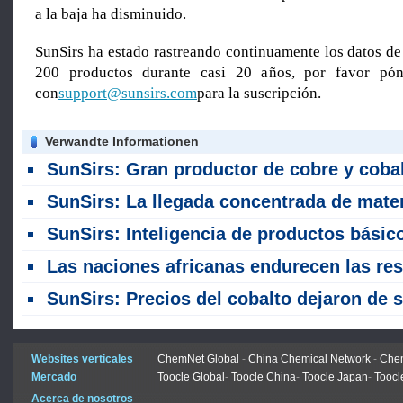
a la baja ha disminuido.
SunSirs ha estado rastreando continuamente los datos de
200 productos durante casi 20 años, por favor pón
con
support@sunsirs.com
para la suscripción.
Verwandte Informationen
SunSirs: Gran productor de cobre y cobalto cambia política de exportación; empresas mineras chinas establecen de forma preventiva líneas de procesamiento aguas 
SunSirs: La llegada concentrada de materias primas de cobalto a los puertos llevó a una fuerte caída en los precios del cob
SunSirs: Inteligencia de productos básicos a granel de las industrias de productos de metales no ferrosos (22 de julio de 202
Las naciones africanas endurecen las restricciones a las exportaciones de minerales crud
SunSirs: Precios del cobalto dejaron de subir y cayeron en jul
Websites verticales
ChemNet Global
-
China Chemical Network
-
Chem
Mercado
Toocle Global
-
Toocle China
-
Toocle Japan
-
Toocl
Acerca de nosotros