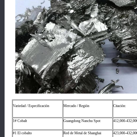
Variedad / Especificación
Mercado / Región
Citación:
1# Cobalt
Guangdong Nanchu Spot
412,000-432,00
#1 El cobalto
Red de Metal de Shanghai
423,000-432,00