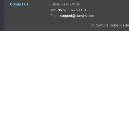
Contact Us
China Head Office:
Tel:
+86 571 87759010
Email:
support@sunsirs.com
© SunSirs Todos los d