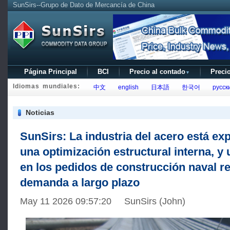
SunSirs--Grupo de Dato de Mercancía de China
Página Principal
BCI
Precio al contado
Precio
▼
Idiomas mundiales:
中文
english
日本語
한국어
русск
Noticias
SunSirs: La industria del acero está e
una optimización estructural interna, y
en los pedidos de construcción naval re
demanda a largo plazo
May 11 2026 09:57:20 SunSirs (John)