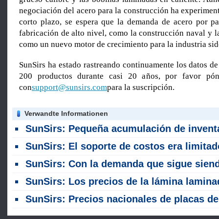
negociación del acero para la construcción ha experimen
corto plazo, se espera que la demanda de acero por pa
fabricación de alto nivel, como la construcción naval y l
como un nuevo motor de crecimiento para la industria sid
SunSirs ha estado rastreando continuamente los datos de
200 productos durante casi 20 años, por favor pón
con
support@sunsirs.com
para la suscripción.
Verwandte Informationen
SunSirs: Pequeña acumulación de inventario, reevaluación del mercado de chapa laminada en caliente y bobina en ju
SunSirs: El soporte de costos era limitado, el mercado de chapa laminada en caliente y bobina estaba bajo presión (27 - 31 de jul
SunSirs: Con la demanda que sigue siendo lenta, el mercado interno de chapas de acero suave era una tendencia más débi
SunSirs: Los precios de la lámina laminada en caliente y la bobina fluctúan con un sesgo a la baja esta semana (20 - 24 de jul
SunSirs: Precios nacionales de placas de acero suave se mantuvieron estables durante la semana pasa