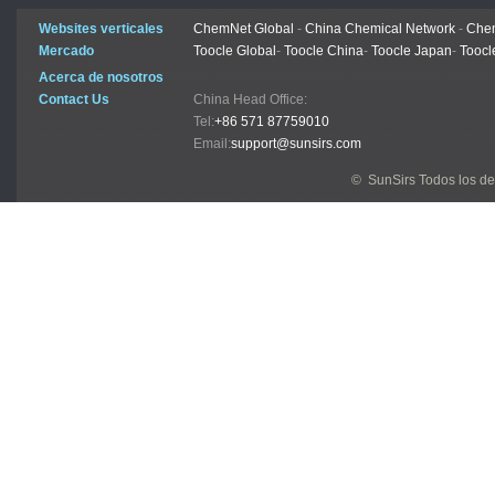
Websites verticales
ChemNet Global
-
China Chemical Network
-
Chem
Mercado
Toocle Global
-
Toocle China
-
Toocle Japan
-
Toocl
Acerca de nosotros
Contact Us
China Head Office:
Tel:
+86 571 87759010
Email:
support@sunsirs.com
© SunSirs Todos los d