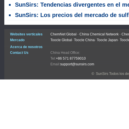
SunSirs: Tendencias divergentes en el mercado global de fertilizantes nitróge
SunSirs: Los precios del mercado de sulfato de amonio cayeron con debilidad (29 de junio - 3 de jul
Websites verticales
ChemNet Global
-
China Chemical Network
-
Chem
Mercado
Toocle Global
-
Toocle China
-
Toocle Japan
-
Toocl
Acerca de nosotros
Contact Us
China Head Office:
Tel:
+86 571 87759010
Email:
support@sunsirs.com
© SunSirs Todos los d