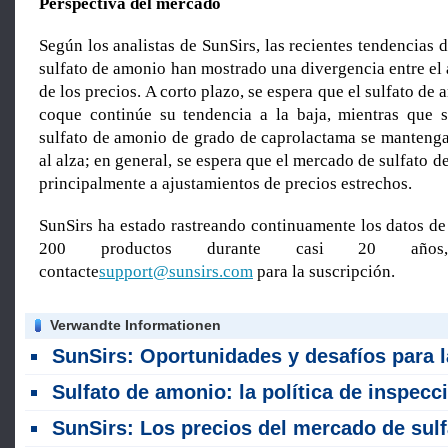
Perspectiva del mercado
Según los analistas de SunSirs, las recientes tendencias 
sulfato de amonio han mostrado una divergencia entre el
de los precios. A corto plazo, se espera que el sulfato de
coque continúe su tendencia a la baja, mientras que 
sulfato de amonio de grado de caprolactama se mantenga
al alza; en general, se espera que el mercado de sulfato 
principalmente a ajustamientos de precios estrechos.
SunSirs ha estado rastreando continuamente los datos de
200 productos durante casi 20 años
contacte
support@sunsirs.com
para la suscripción.
Verwandte Informationen
SunSirs: Oportunidades y desafíos para la industria de fertilizantes en medio del El Niño más fuerte en 150 a
Sulfato de amonio: la política de inspección obligatoria remodela el diferencial de precios; las ventas nacionales están bajo presión mientras que las exportaciones enfrentan obst
SunSirs: Los precios del mercado de sulfato de amonio dejaron de disminuir y se elevaron (13 - 20 de jul