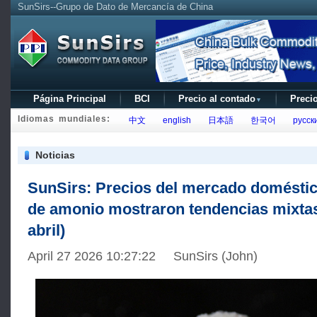
SunSirs--Grupo de Dato de Mercancía de China
Página Principal
BCI
Precio al contado
Precio
▼
Idiomas mundiales:
中文
english
日本語
한국어
русск
Noticias
SunSirs: Precios del mercado doméstic
de amonio mostraron tendencias mixtas 
abril)
April 27 2026 10:27:22 SunSirs (John)